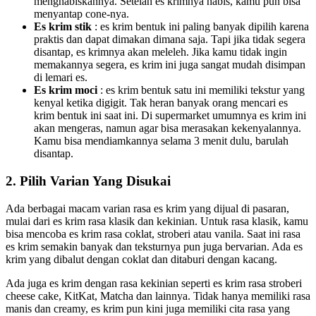
menghabiskannya. Setelah es krimnya habis, kamu pun bisa
menyantap cone-nya.
Es krim stik
: es krim bentuk ini paling banyak dipilih karena
praktis dan dapat dimakan dimana saja. Tapi jika tidak segera
disantap, es krimnya akan meleleh. Jika kamu tidak ingin
memakannya segera, es krim ini juga sangat mudah disimpan
di lemari es.
Es krim moci
: es krim bentuk satu ini memiliki tekstur yang
kenyal ketika digigit. Tak heran banyak orang mencari es
krim bentuk ini saat ini. Di supermarket umumnya es krim ini
akan mengeras, namun agar bisa merasakan kekenyalannya.
Kamu bisa mendiamkannya selama 3 menit dulu, barulah
disantap.
2. Pilih Varian Yang Disukai
Ada berbagai macam varian rasa es krim yang dijual di pasaran,
mulai dari es krim rasa klasik dan kekinian. Untuk rasa klasik, kamu
bisa mencoba es krim rasa coklat, stroberi atau vanila. Saat ini rasa
es krim semakin banyak dan teksturnya pun juga bervarian. Ada es
krim yang dibalut dengan coklat dan ditaburi dengan kacang.
Ada juga es krim dengan rasa kekinian seperti es krim rasa stroberi
cheese cake, KitKat, Matcha dan lainnya. Tidak hanya memiliki rasa
manis dan creamy, es krim pun kini juga memiliki cita rasa yang