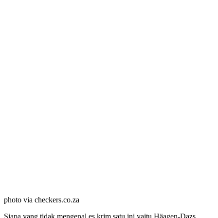
photo via checkers.co.za
Siapa yang tidak mengenal es krim satu ini yaitu Häagen-Dazs.