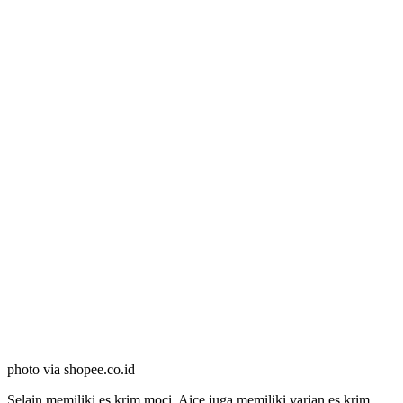
photo via shopee.co.id
Selain memiliki es krim moci, Aice juga memiliki varian es krim