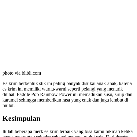
photo via blibli.com
Es krim berbentuk stik ini paling banyak disukai anak-anak, karena
es krim ini memiliki warna-warni seperti pelangi yang menarik
dilihat. Paddle Pop Rainbow Power ini memadukan susu, sirup dan
karamel sehingga memberikan rasa yang enak dan juga lembut di
mulut.
Kesimpulan
Itulah beberapa merk es krim terbaik yang bisa kamu nikmati ketika
cuaca panas atau sekedar sebagai pencuci mulut saja. Dari deretan