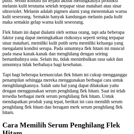
putih. Sebab kondisi ini terjadi akibat meningkatnya produksi
melanin kulit terutama setelah terpapar sinar matahari atau sinar
ultraviolet. Melanin adalah pigmen alami yang menentukan warna
kulit seseorang. Semakin banyak kandungan melanin pada kulit
maka semakin gelap warna kulit seseorang.
Flek hitam ini dapat dialami oleh semua orang, tapi ada beberapa
faktor yang dapat meningkatkan risikonya seperti sering terpapar
sinar matahari, memiliki kulit putih serta memiliki keluarga yang
mengalami kondisi serupa. Pada umumnya flek hitam ini muncul
pada masa kanak-kanak dan menghilang dengan seiring
bertambahnya usia. Selain itu, tidak menimbulkan rasa sakit dan
umumnya tidak berbahaya bagi kesehatan.
Tapi bagi beberapa kemunculan flek hitam ini cukup mengganggu
penampilan sehingga mereka menggunakan berbagai cara untuk
menghilangkannya. Salah satu hal yang dapat dilakukan yaitu
dengan menggunakan serum penghilang flek hitam. Saat ini telah
tersedia berbagai merk serum penghilang flek hitam. Untuk
mendapatkan produk yang tepat, berikut ini cara memilih serum
penghilang flek hitam dan beragam merk serum penghilang flek
hitam.
Cara Memilih Serum Penghilang Flek
Hitam