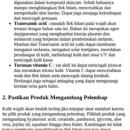
digunakan dalam komposisi skincare. Sebab bahannya
mampu menghilangkan flek hitam, mencerahkan dan
memperbaiki skin barrier. Dapat juga menjaga kelembapan
dan mencegah penuaan.
Tranexamic acid
: masalah flek hitam pada wajah akan
teratasi dengan bahan satu ini. Bahan ini merupakan agen
depigmentasi yang menghambat kinerja plasmin dan
melanosit yang berperan dalam pembentukan melanin.
Manfaat dari Tranexamic acid ini yaitu dapat membantu
mengatasi melasma, mengatasi solar lentigines, meredakan
peradangan di kulit, melindungi kulit dari sinar UV dan
mencegah kulit kasar.
Turunan vitamin C
: zat aktif ini dapat mencegah jerawat
dan meratakan tekstur kulit. Vitamin C dapat mencerahkan
noda dan flek hitam serta mencegah datang kembali.
Berfungsi juga sebagai antiaging yang dapat mengurangi
kerutan serta garis halus.
2. Pastikan Produk Mengandung Pelembap
Kulit wajah akan mudah kering jika terpapar sinar matahari karena
itu pilih produk yang mengandung pelembap. Pilihlah produk yang
mengandung hyaluronic acid, ceramide, panthenol, glycerin, aloe
vera, jojoba oil, squalane hingga shea butter. Kandungan ini tidak
hanya membantu menghilangkan flek hitam tapi juga dapat