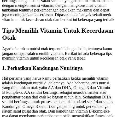
berfungsi dengan baik. Salah satu hal yang dapat dilakukan adalah
dengan mengkonsumsi vitamin, dengan mengkonsumsi vitamin
tambahan tentunya perkembangan otak akan maksimal dan dapat
juga meningkatkan kecerdasan. Dipasaran ada banyak sekali merk
vitamin untuk kecerdasan otak dan berikut ini beberapa yang terbaik
Tips Memilih Vitamin Untuk Kecerdasan
Otak
Agar kebutuhan nutrisi otak terpenuhi dengan baik, tentunya kamu
jangan sampai salah memilih vitamin. Berikut ini ada beberapa tips
memilih vitamin untuk kecerdasan otak yang tepat.
1. Perhatikan Kandungan Nutrisinya
Hal pertama yang harus kamu perhatikan ketika memilih vitamin
adalah kandungan nutrisi di dalamnya. Ada beberapa jenis nutrisi
yang dibutuhkan otak yaitu AA dan DHA, Omega-3 dan Vitamin
B-kompleks. AA sendiri berfungsi sebagai neurotransmiter atau
penghantar pesan dari otak ke bagian tubuh lain. Sedangkan DHA
sendiri berfungsi untuk proses pembentukan sel-sel saraf dan sinaps.
Kandungan Omega-3 sendiri sangat penting untuk perkembangan
sistem saraf pusat dan otak. Dan kandungan vitamin B-kompleks-
nya dapat membantu perkembangan otak, mengaktifkan fungsi otak