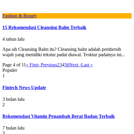
Fashion & Beauty
15 Rekomendasi Cleansing Balm Terbaik
4 tahun lalu
Apa sih Cleansing Balm itu? Cleansing balm adalah pembersih
wajah yang memiliki tekstur padat diawal. Tesktur padatnya ini...
Page 4 of 11
« First
‹ Previous
2
3
4
5
6
Next ›
Last »
Populer
1
Fintech News Update
3 bulan lalu
2
Rekomendasi Vitamin Penambah Berat Badan Terbaik
7 bulan lalu
3