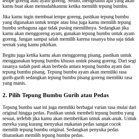
tempe goreng atau ayam goreng. Sebab, mengetahui apa yang akan
kamu buat akan memudahkanmu ketika memilih tepung bumbu.
Jika kamu ingin membuat tempe goreng, pastikan tepung bumbu
yang digunakan untuk tempe atau bisa juga kamu memilih tepung
bumbu serbaguna agar tidak pusing memilihnya. Sedangkan jika
kamu akan menggoreng ayam, gunakan tepung bumbu untuk ayam
goreng. Jangan sampai salah memilih karena rasanya bisa saja tidak
seenak yang kamu pikirkan.
Begitu juga ketika kamu akan menggoreng pisang, pastikan untuk
menggunakan tepung bumbu khusus untuk pisang goreng. Dari segi
rasanya sudah pasti akan berbeda antara tepung bumbu ayam dan
tepung bumbu pisang. Tepung bumbu ayam akan memiliki rasa
gurih-gurih sedangkan tepung bumbu pisang goreng memiliki rasa
yang manis.
2. Pilih Tepung Bumbu Gurih atau Pedas
Tepung bumbu saat ini juga memiliki berbagai varian rasa mulai dari
original hingga pedas. Pastikan untuk membeli tepung bumbu yang
sesuai, terlebih jika kamu akan memberikan untuk anak-anak. Untuk
mereka yang kurang menyukai makanan pedas sangat cocok
memilih tepung bumbu original. Sedangkan penyuka pedas
disarankan memilih tepung bumbu pedas.