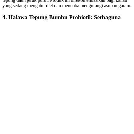
tepung daun jeruk purut. Produk ini direkomendasikan bagi kalian
yang sedang mengatur diet dan mencoba mengurangi asupan garam.
4. Halawa Tepung Bumbu Probiotik Serbaguna