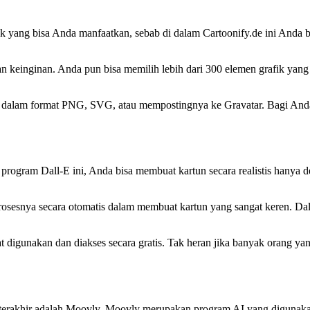
k yang bisa Anda manfaatkan, sebab di dalam Cartoonify.de ini Anda b
gan keinginan. Anda pun bisa memilih lebih dari 300 elemen grafik y
ya dalam format PNG, SVG, atau mempostingnya ke Gravatar. Bagi An
gram Dall-E ini, Anda bisa membuat kartun secara realistis hanya de
sesnya secara otomatis dalam membuat kartun yang sangat keren. Dall-
at digunakan dan diakses secara gratis. Tak heran jika banyak orang 
rakhir adalah Moovly. Moovly merupakan program AI yang digunakan 