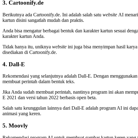
3. Cartoonify.de
Berikutnya ada Cartoonify.de. Ini adalah salah satu
website
AI menari
kartun disini sangatlah mudah dan praktis.
Anda bisa mengatur berbagai bentuk dan karakter kartun sesuai den
karakter kartun Anda.
Tidak hanya itu, uniknya
website
ini juga bisa menyimpan hasil kar
disediakan di Cartoonify.de.
4. Dall-E
Rekomendasi yang selanjutnya adalah Dall-E. Dengan menggunakan pro
membuat perintah dalam bentuk teks.
Jika Anda sudah membuat perintah, nantinya program ini akan mempro
E 2021 dan versi tahun 2022 berbasis open beta.
Salah satu keunggulan lainnya dari Dall-E adalah program AI ini dap
animasi yang keren.
5. Moovly
Rekomendasi program AI untuk membuat gambar kartun keren yang te