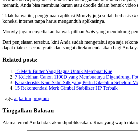
menarik, Anda bisa membuat kartun atau doodle dalam bentuk video (
Tidak hanya itu, penggunaan aplikasi Moovly juga sudah berbasis
cl
koneksi internet tanpa harus mengunduh aplikasinya.
Moovly juga menyediakan banyak pilihan
tools
yang mendukung pengg
Dari penjelasan tersebut, kini Anda sudah mengetahui apa saja rek
dapat diakses secara gratis dan sangat direkomendasikan bagi Anda 
Related posts:
15 Merk Butter Yang Bagus Untuk Membuat Kue
7 Kelebihan Canon 1100D yang Membuatnya Digandrungi Fot
Karakteristik Kain Satin Silk yang Perlu Diketahui Sebelum M
15 Rekomendasi Merk Gimbal Stabilizer HP Terbaik
Tags:
ai
kartun
program
Tinggalkan Balasan
Alamat email Anda tidak akan dipublikasikan.
Ruas yang wajib ditan