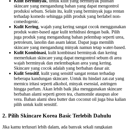
Kulit Berminyak
, untuk kulit yang berminyak pilihlah
skincare yang mengandung bahan yang dapat mengontrol
produksi sebum. Selain itu, kulit yang berminyak juga rentan
terhadap komedo sehingga pilih produk yang berlabel non-
comedogenic.
Kulit Kering
, wajah yang kering sangat cocok menggunakan
produk water-based agar kulit terhidrasi dengan baik. Pilih
juga produk yang mengandung bahan pelembap seperti urea,
petroleum, lanolin dan asam laktat. Dapat juga memilih
skincare yang mengandung minyak namun tetap water-based.
Kulit Kombinasi
, kulit kombinasi berminyak dan kering
memerlukan skincare yang dapat mengontrol sebum di area
wajah berminyak dan melembapkan area yang kering.
Skincare yang cocok adalah yang berbahan dasar air.
Kulit Sensitif
, kulit yang sensitif sangat rentan terhadap
beberapa kandungan skincare. Untuk itu hindari zat-zat yang
memicu iritasi seperti alkohol, minyak esensial, astringen
hingga parfum. Akan lebih baik jika menggunakan skincare
berbahan alami seperti green tea, chamomile ataupun aloe
vera. Bahan alami shea butter dan coconut oil juga bisa kalian
pilih untuk kulit sensitif.
2. Pilih Skincare Korea Basic Terlebih Dahulu
Jika kamu terlusuri lebih dalam, ada banyak sekali rangkaian