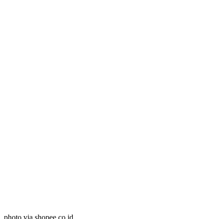
photo via shopee.co.id