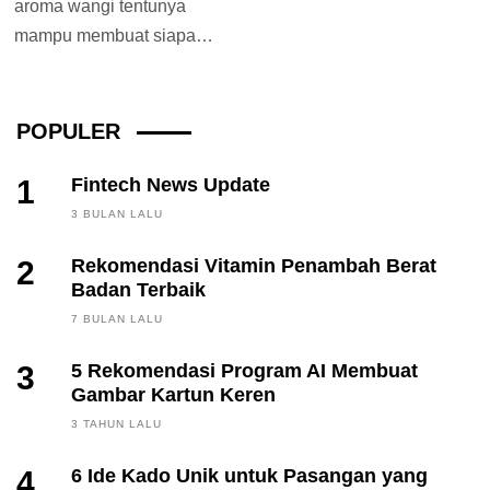
aroma wangi tentunya
mampu membuat siapa
yang ada di dalamnya
merasa nyaman dan
menenangkan. Aroma...
POPULER
1
Fintech News Update
3 BULAN LALU
2
Rekomendasi Vitamin Penambah Berat
Badan Terbaik
7 BULAN LALU
3
5 Rekomendasi Program AI Membuat
Gambar Kartun Keren
3 TAHUN LALU
4
6 Ide Kado Unik untuk Pasangan yang