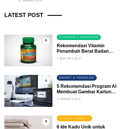
4 TAHUN LALU
Fintech News Update
LATEST POST
3 BULAN LALU
0
OLAHRAGA & KESEHATAN
0
Rekomendasi Vitamin
Penambah Berat Badan
Terbaik
7 BULAN LALU
GADGET & TEKNOLOGI
0
5 Rekomendasi Program AI
Membuat Gambar Kartun
Keren
3 TAHUN LALU
FASHION & BEAUTY
0
6 Ide Kado Unik untuk