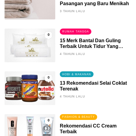
Pasangan yang Baru Menikah
3 TAHUN LALU
RUMAH TANGGA
0
15 Merk Bantal Dan Guling
Terbaik Untuk Tidur Yang
Berkualitas
4 TAHUN LALU
HOBI & MAKANAN
0
13 Rekomendasi Selai Coklat
Terenak
4 TAHUN LALU
FASHION & BEAUTY
0
Rekomendasi CC Cream
Terbaik