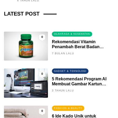
4 TAHUN LALU
Fintech News Update
LATEST POST
3 BULAN LALU
0
OLAHRAGA & KESEHATAN
0
Rekomendasi Vitamin
Penambah Berat Badan
Terbaik
7 BULAN LALU
GADGET & TEKNOLOGI
0
5 Rekomendasi Program AI
Membuat Gambar Kartun
Keren
3 TAHUN LALU
FASHION & BEAUTY
0
6 Ide Kado Unik untuk