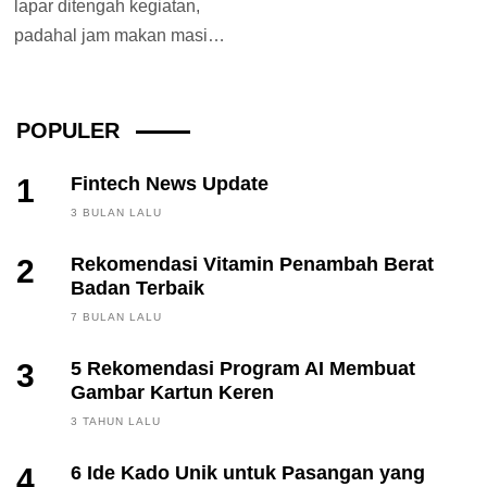
lapar ditengah kegiatan,
padahal jam makan masih
cukup lama. Jika sudah
begini biasanya kita...
POPULER
1
Fintech News Update
3 BULAN LALU
2
Rekomendasi Vitamin Penambah Berat
Badan Terbaik
7 BULAN LALU
3
5 Rekomendasi Program AI Membuat
Gambar Kartun Keren
3 TAHUN LALU
4
6 Ide Kado Unik untuk Pasangan yang