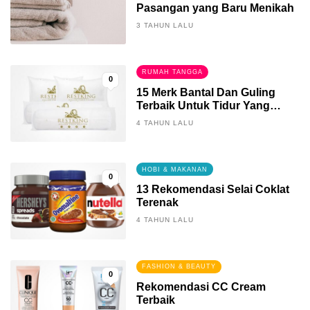
Pasangan yang Baru Menikah
3 TAHUN LALU
RUMAH TANGGA
0
15 Merk Bantal Dan Guling
Terbaik Untuk Tidur Yang
Berkualitas
4 TAHUN LALU
HOBI & MAKANAN
0
13 Rekomendasi Selai Coklat
Terenak
4 TAHUN LALU
FASHION & BEAUTY
0
Rekomendasi CC Cream
Terbaik