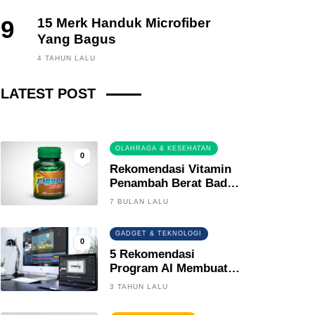
9
15 Merk Handuk Microfiber
Yang Bagus
FINANCE, INVESTING
4 TAHUN LALU
Fintech News Update
LATEST POST
3 BULAN LALU
0
OLAHRAGA & KESEHATAN
0
Rekomendasi Vitamin
Penambah Berat Badan
Terbaik
7 BULAN LALU
GADGET & TEKNOLOGI
0
5 Rekomendasi
Program AI Membuat
Gambar Kartun Keren
3 TAHUN LALU