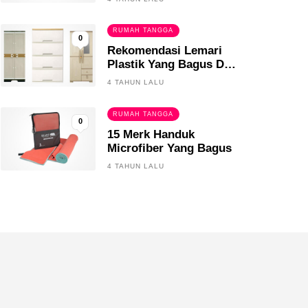
RUMAH TANGGA
0
Rekomendasi Lemari
Plastik Yang Bagus Dan
Tahan Lama
4 TAHUN LALU
RUMAH TANGGA
0
15 Merk Handuk
Microfiber Yang Bagus
4 TAHUN LALU