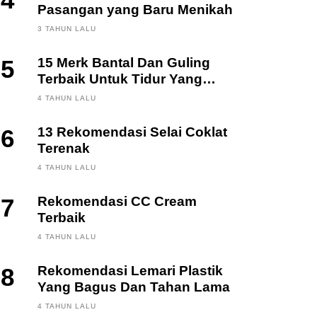
4
Pasangan yang Baru Menikah
3 TAHUN LALU
5
15 Merk Bantal Dan Guling
Terbaik Untuk Tidur Yang
Berkualitas
4 TAHUN LALU
6
13 Rekomendasi Selai Coklat
Terenak
4 TAHUN LALU
7
Rekomendasi CC Cream
Terbaik
4 TAHUN LALU
8
Rekomendasi Lemari Plastik
Yang Bagus Dan Tahan Lama
4 TAHUN LALU