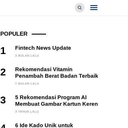
POPULER
1
Fintech News Update
3 BULAN LALU
2
Rekomendasi Vitamin
Penambah Berat Badan Terbaik
7 BULAN LALU
3
5 Rekomendasi Program AI
Membuat Gambar Kartun Keren
3 TAHUN LALU
6 Ide Kado Unik untuk