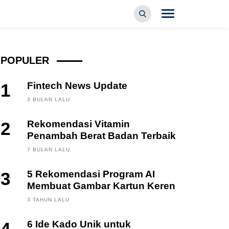
POPULER
1
Fintech News Update
3 BULAN LALU
2
Rekomendasi Vitamin
Penambah Berat Badan Terbaik
7 BULAN LALU
3
5 Rekomendasi Program AI
Membuat Gambar Kartun Keren
3 TAHUN LALU
6 Ide Kado Unik untuk