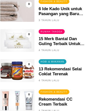
FASHION & BEAUTY
0
6 Ide Kado Unik untuk
Pasangan yang Baru
Menikah
3 TAHUN LALU
RUMAH TANGGA
0
15 Merk Bantal Dan
Guling Terbaik Untuk
Tidur Yang Berkualitas
4 TAHUN LALU
HOBI & MAKANAN
0
13 Rekomendasi Selai
Coklat Terenak
4 TAHUN LALU
FASHION & BEAUTY
0
Rekomendasi CC
Cream Terbaik
4 TAHUN LALU