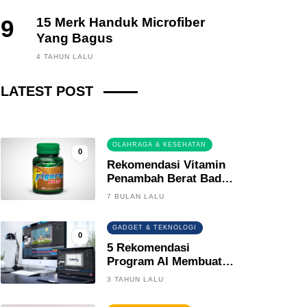
9
15 Merk Handuk Microfiber
Yang Bagus
FINANCE, INVESTING
4 TAHUN LALU
Fintech News Update
LATEST POST
3 BULAN LALU
0
OLAHRAGA & KESEHATAN
0
Rekomendasi Vitamin
Penambah Berat Badan
Terbaik
7 BULAN LALU
GADGET & TEKNOLOGI
0
5 Rekomendasi
Program AI Membuat
Gambar Kartun Keren
3 TAHUN LALU