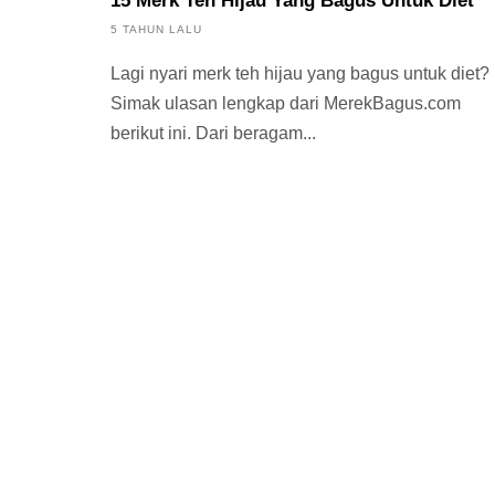
15 Merk Teh Hijau Yang Bagus Untuk Diet
5 TAHUN LALU
Lagi nyari merk teh hijau yang bagus untuk diet?
Simak ulasan lengkap dari MerekBagus.com
berikut ini. Dari beragam...