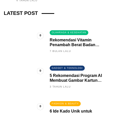
4 TAHUN LALU
Fintech News Update
LATEST POST
3 BULAN LALU
0
OLAHRAGA & KESEHATAN
0
Rekomendasi Vitamin
Penambah Berat Badan
Terbaik
7 BULAN LALU
GADGET & TEKNOLOGI
0
5 Rekomendasi Program AI
Membuat Gambar Kartun
Keren
3 TAHUN LALU
FASHION & BEAUTY
0
6 Ide Kado Unik untuk