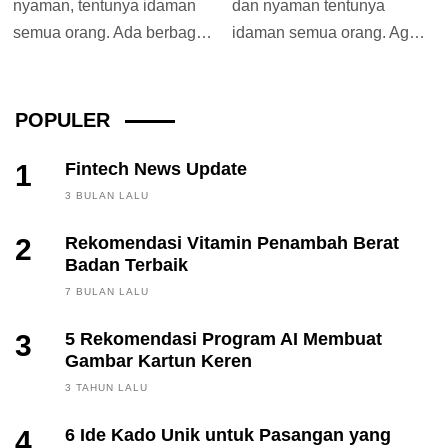
nyaman, tentunya idaman
dan nyaman tentunya
semua orang. Ada berbagai
idaman semua orang. Agar
cara membuat sebuah
rumah terlihat indah
hunian menjadi tampak
tentunya tak lepas dari...
cantik...
POPULER
1
Fintech News Update
3 BULAN LALU
2
Rekomendasi Vitamin Penambah Berat
Badan Terbaik
7 BULAN LALU
3
5 Rekomendasi Program AI Membuat
Gambar Kartun Keren
3 TAHUN LALU
4
6 Ide Kado Unik untuk Pasangan yang