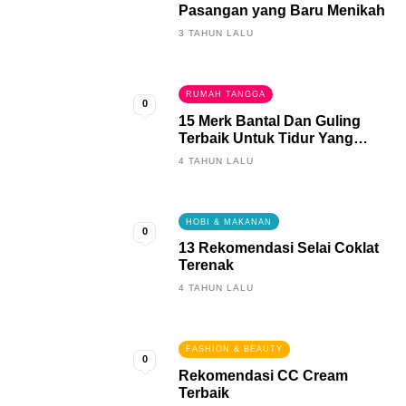
Pasangan yang Baru Menikah
3 TAHUN LALU
RUMAH TANGGA
0
15 Merk Bantal Dan Guling
Terbaik Untuk Tidur Yang
Berkualitas
4 TAHUN LALU
HOBI & MAKANAN
0
13 Rekomendasi Selai Coklat
Terenak
4 TAHUN LALU
FASHION & BEAUTY
0
Rekomendasi CC Cream
Terbaik