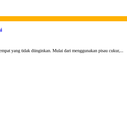
i
mpat yang tidak diinginkan. Mulai dari menggunakan pisau cukur,...