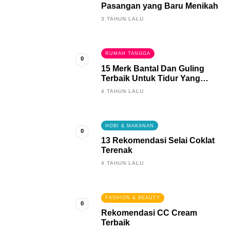
Pasangan yang Baru Menikah
3 TAHUN LALU
RUMAH TANGGA
0
15 Merk Bantal Dan Guling
Terbaik Untuk Tidur Yang
Berkualitas
4 TAHUN LALU
HOBI & MAKANAN
0
13 Rekomendasi Selai Coklat
Terenak
4 TAHUN LALU
FASHION & BEAUTY
0
Rekomendasi CC Cream
Terbaik