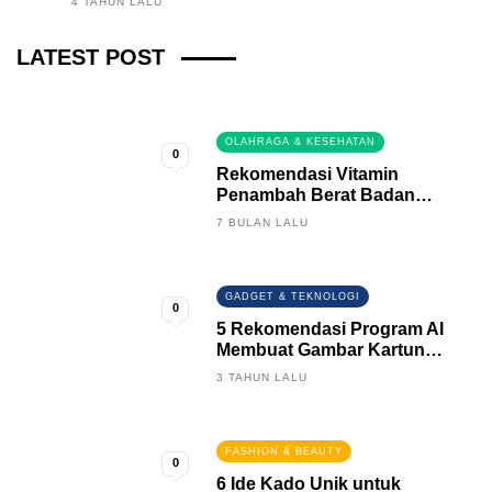
4 TAHUN LALU
Fintech News Update
LATEST POST
3 BULAN LALU
0
OLAHRAGA & KESEHATAN
0
Rekomendasi Vitamin
Penambah Berat Badan
Terbaik
7 BULAN LALU
GADGET & TEKNOLOGI
0
5 Rekomendasi Program AI
Membuat Gambar Kartun
Keren
3 TAHUN LALU
FASHION & BEAUTY
0
6 Ide Kado Unik untuk