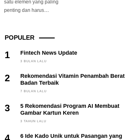
satu elemen yang paling
penting dan harus
diperhatikan. Pencahayaan
yang baik tentunya akan
membuat semua...
POPULER
1
Fintech News Update
3 BULAN LALU
2
Rekomendasi Vitamin Penambah Berat
Badan Terbaik
7 BULAN LALU
3
5 Rekomendasi Program AI Membuat
Gambar Kartun Keren
3 TAHUN LALU
4
6 Ide Kado Unik untuk Pasangan yang