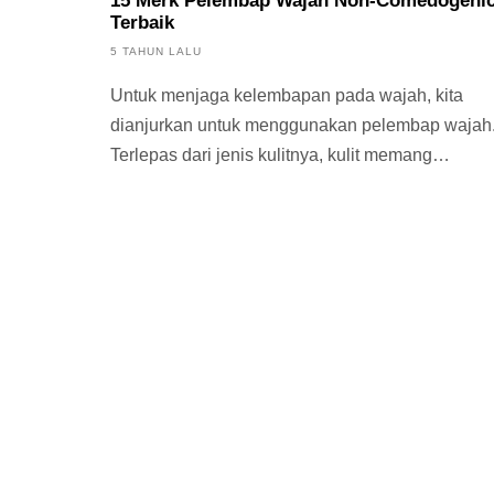
15 Merk Pelembap Wajah Non-Comedogeni
Terbaik
5 TAHUN LALU
Untuk menjaga kelembapan pada wajah, kita
dianjurkan untuk menggunakan pelembap wajah
Terlepas dari jenis kulitnya, kulit memang
membutuhkan...