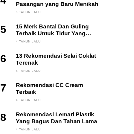
4
Pasangan yang Baru Menikah
3 TAHUN LALU
5
15 Merk Bantal Dan Guling
Terbaik Untuk Tidur Yang
Berkualitas
4 TAHUN LALU
6
13 Rekomendasi Selai Coklat
Terenak
4 TAHUN LALU
7
Rekomendasi CC Cream
Terbaik
4 TAHUN LALU
8
Rekomendasi Lemari Plastik
Yang Bagus Dan Tahan Lama
4 TAHUN LALU