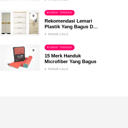
RUMAH TANGGA
0
Rekomendasi Lemari
Plastik Yang Bagus Dan
Tahan Lama
4 TAHUN LALU
RUMAH TANGGA
0
15 Merk Handuk
Microfiber Yang Bagus
4 TAHUN LALU