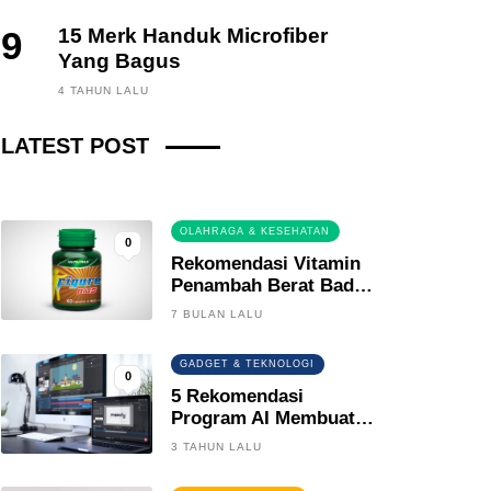
9
15 Merk Handuk Microfiber
Yang Bagus
FINANCE, INVESTING
4 TAHUN LALU
Fintech News Update
LATEST POST
3 BULAN LALU
0
OLAHRAGA & KESEHATAN
0
Rekomendasi Vitamin
Penambah Berat Badan
Terbaik
7 BULAN LALU
GADGET & TEKNOLOGI
0
5 Rekomendasi
Program AI Membuat
Gambar Kartun Keren
3 TAHUN LALU