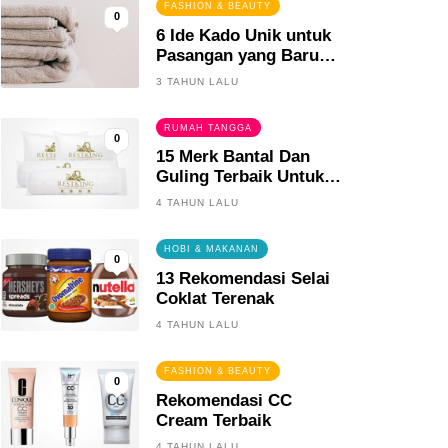
FASHION & BEAUTY
0
6 Ide Kado Unik untuk
Pasangan yang Baru
Menikah
3 TAHUN LALU
RUMAH TANGGA
0
15 Merk Bantal Dan
Guling Terbaik Untuk
Tidur Yang Berkualitas
4 TAHUN LALU
HOBI & MAKANAN
0
13 Rekomendasi Selai
Coklat Terenak
4 TAHUN LALU
FASHION & BEAUTY
0
Rekomendasi CC
Cream Terbaik
4 TAHUN LALU