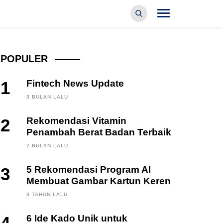
POPULER
1
Fintech News Update
3 BULAN LALU
2
Rekomendasi Vitamin
Penambah Berat Badan Terbaik
7 BULAN LALU
3
5 Rekomendasi Program AI
Membuat Gambar Kartun Keren
3 TAHUN LALU
6 Ide Kado Unik untuk