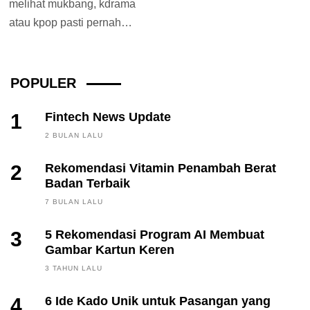
melihat mukbang, kdrama
atau kpop pasti pernah
mendengar tteokbokki.
Tteokbokki adalah salah
satu makanan berbentuk...
POPULER
1
Fintech News Update
2 BULAN LALU
2
Rekomendasi Vitamin Penambah Berat
Badan Terbaik
7 BULAN LALU
3
5 Rekomendasi Program AI Membuat
Gambar Kartun Keren
3 TAHUN LALU
4
6 Ide Kado Unik untuk Pasangan yang