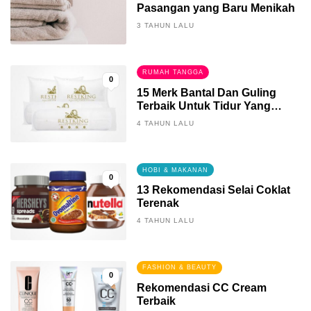
Pasangan yang Baru Menikah
3 TAHUN LALU
RUMAH TANGGA
0
15 Merk Bantal Dan Guling
Terbaik Untuk Tidur Yang
Berkualitas
4 TAHUN LALU
HOBI & MAKANAN
0
13 Rekomendasi Selai Coklat
Terenak
4 TAHUN LALU
FASHION & BEAUTY
0
Rekomendasi CC Cream
Terbaik