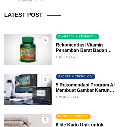
4 TAHUN LALU
Fintech News Update
LATEST POST
2 BULAN LALU
0
OLAHRAGA & KESEHATAN
0
Rekomendasi Vitamin
Penambah Berat Badan
Terbaik
7 BULAN LALU
GADGET & TEKNOLOGI
0
5 Rekomendasi Program AI
Membuat Gambar Kartun
Keren
3 TAHUN LALU
FASHION & BEAUTY
0
6 Ide Kado Unik untuk