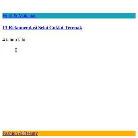
Hobi & Makanan
13 Rekomendasi Selai Coklat Terenak
4 tahun lalu
0
Fashion & Beauty