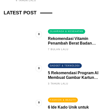
4 TAHUN LALU
Fintech News Update
LATEST POST
2 BULAN LALU
0
OLAHRAGA & KESEHATAN
0
Rekomendasi Vitamin
Penambah Berat Badan
Terbaik
7 BULAN LALU
GADGET & TEKNOLOGI
0
5 Rekomendasi Program AI
Membuat Gambar Kartun
Keren
3 TAHUN LALU
FASHION & BEAUTY
0
6 Ide Kado Unik untuk