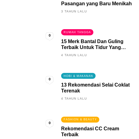
Pasangan yang Baru Menikah
3 TAHUN LALU
RUMAH TANGGA
0
15 Merk Bantal Dan Guling
Terbaik Untuk Tidur Yang
Berkualitas
4 TAHUN LALU
HOBI & MAKANAN
0
13 Rekomendasi Selai Coklat
Terenak
4 TAHUN LALU
FASHION & BEAUTY
0
Rekomendasi CC Cream
Terbaik