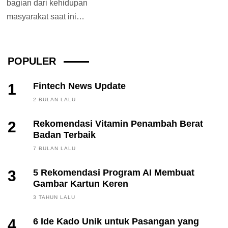
bagian dari kehidupan
masyarakat saat ini
termasuk anak-anak.
Memilih sepatu anak laki-
laki dan perempuan bisa...
POPULER
1
Fintech News Update
2 BULAN LALU
2
Rekomendasi Vitamin Penambah Berat
Badan Terbaik
7 BULAN LALU
3
5 Rekomendasi Program AI Membuat
Gambar Kartun Keren
3 TAHUN LALU
4
6 Ide Kado Unik untuk Pasangan yang