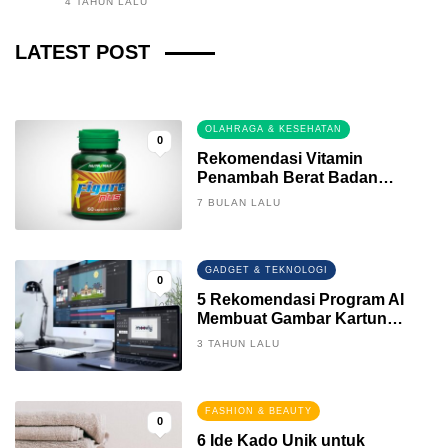
4 TAHUN LALU
Fintech News Update
LATEST POST
2 BULAN LALU
0
OLAHRAGA & KESEHATAN
0
Rekomendasi Vitamin
Penambah Berat Badan
Terbaik
7 BULAN LALU
GADGET & TEKNOLOGI
0
5 Rekomendasi Program AI
Membuat Gambar Kartun
Keren
3 TAHUN LALU
FASHION & BEAUTY
0
6 Ide Kado Unik untuk