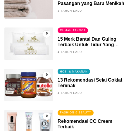
Pasangan yang Baru Menikah
3 TAHUN LALU
RUMAH TANGGA
0
15 Merk Bantal Dan Guling
Terbaik Untuk Tidur Yang
Berkualitas
4 TAHUN LALU
HOBI & MAKANAN
0
13 Rekomendasi Selai Coklat
Terenak
4 TAHUN LALU
FASHION & BEAUTY
0
Rekomendasi CC Cream
Terbaik