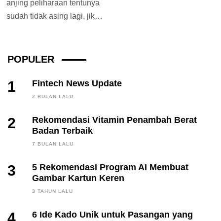
anjing peliharaan tentunya
sudah tidak asing lagi, jika
mereka kerap bertingkah
menggemaskan entah itu...
POPULER
1
Fintech News Update
2 BULAN LALU
2
Rekomendasi Vitamin Penambah Berat
Badan Terbaik
7 BULAN LALU
3
5 Rekomendasi Program AI Membuat
Gambar Kartun Keren
3 TAHUN LALU
4
6 Ide Kado Unik untuk Pasangan yang