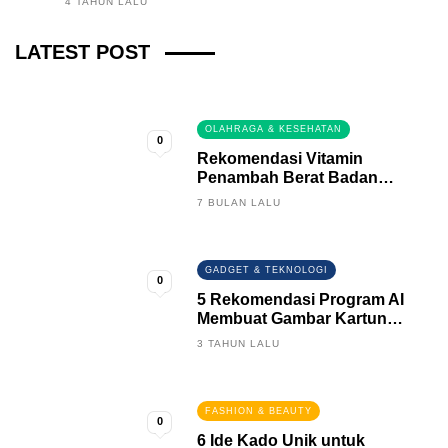
4 TAHUN LALU
Fintech News Update
LATEST POST
3 BULAN LALU
0
OLAHRAGA & KESEHATAN
0
Rekomendasi Vitamin
Penambah Berat Badan
Terbaik
7 BULAN LALU
GADGET & TEKNOLOGI
0
5 Rekomendasi Program AI
Membuat Gambar Kartun
Keren
3 TAHUN LALU
FASHION & BEAUTY
0
6 Ide Kado Unik untuk