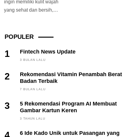
ingin memiliki kulit wajah
yang sehat dan bersih,
maka dari itu untuk
mendapatkan wajah yang...
POPULER
1
Fintech News Update
3 BULAN LALU
2
Rekomendasi Vitamin Penambah Berat
Badan Terbaik
7 BULAN LALU
3
5 Rekomendasi Program AI Membuat
Gambar Kartun Keren
3 TAHUN LALU
4
6 Ide Kado Unik untuk Pasangan yang