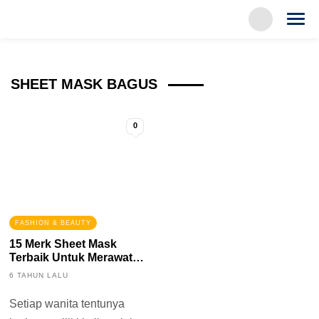
SHEET MASK BAGUS
0
FASHION & BEAUTY
15 Merk Sheet Mask
Terbaik Untuk Merawat
Kulit Wajah Cantikmu
6 TAHUN LALU
Setiap wanita tentunya