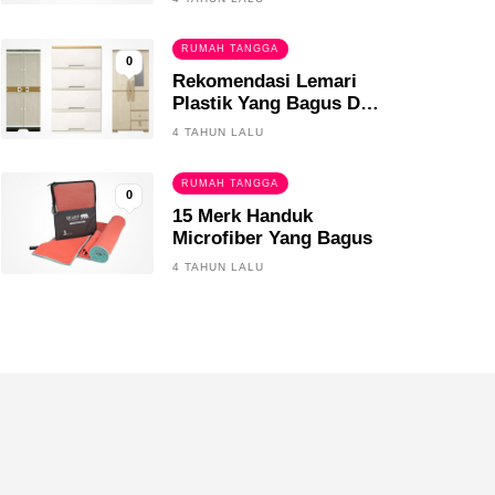
RUMAH TANGGA
0
Rekomendasi Lemari
Plastik Yang Bagus Dan
Tahan Lama
4 TAHUN LALU
RUMAH TANGGA
0
15 Merk Handuk
Microfiber Yang Bagus
4 TAHUN LALU