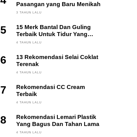
4
Pasangan yang Baru Menikah
3 TAHUN LALU
5
15 Merk Bantal Dan Guling
Terbaik Untuk Tidur Yang
Berkualitas
4 TAHUN LALU
6
13 Rekomendasi Selai Coklat
Terenak
4 TAHUN LALU
7
Rekomendasi CC Cream
Terbaik
4 TAHUN LALU
8
Rekomendasi Lemari Plastik
Yang Bagus Dan Tahan Lama
4 TAHUN LALU