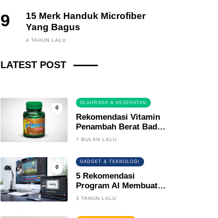
9
15 Merk Handuk Microfiber
Yang Bagus
FINANCE, INVESTING
4 TAHUN LALU
Fintech News Update
LATEST POST
2 BULAN LALU
0
OLAHRAGA & KESEHATAN
0
Rekomendasi Vitamin
Penambah Berat Badan
Terbaik
7 BULAN LALU
GADGET & TEKNOLOGI
0
5 Rekomendasi
Program AI Membuat
Gambar Kartun Keren
3 TAHUN LALU