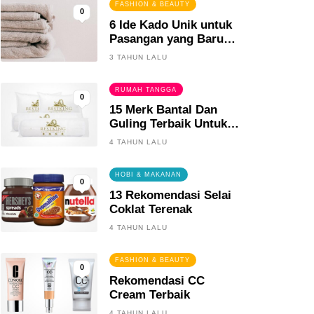
FASHION & BEAUTY
0
6 Ide Kado Unik untuk
Pasangan yang Baru
Menikah
3 TAHUN LALU
RUMAH TANGGA
0
15 Merk Bantal Dan
Guling Terbaik Untuk
Tidur Yang Berkualitas
4 TAHUN LALU
HOBI & MAKANAN
0
13 Rekomendasi Selai
Coklat Terenak
4 TAHUN LALU
FASHION & BEAUTY
0
Rekomendasi CC
Cream Terbaik
4 TAHUN LALU