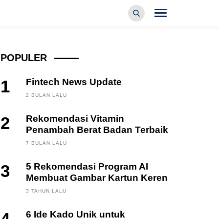
POPULER
1
Fintech News Update
2 BULAN LALU
2
Rekomendasi Vitamin
Penambah Berat Badan Terbaik
7 BULAN LALU
3
5 Rekomendasi Program AI
Membuat Gambar Kartun Keren
3 TAHUN LALU
6 Ide Kado Unik untuk