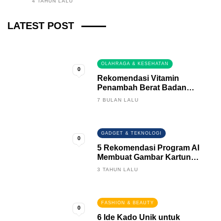
4 TAHUN LALU
Fintech News Update
LATEST POST
3 BULAN LALU
0
OLAHRAGA & KESEHATAN
0
Rekomendasi Vitamin
Penambah Berat Badan
Terbaik
7 BULAN LALU
GADGET & TEKNOLOGI
0
5 Rekomendasi Program AI
Membuat Gambar Kartun
Keren
3 TAHUN LALU
FASHION & BEAUTY
0
6 Ide Kado Unik untuk