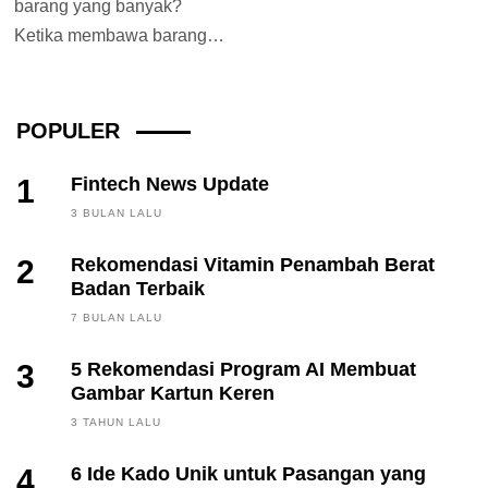
barang yang banyak?
Ketika membawa barang
yang banyak, memang
sangat tepat menggunakan
ransel. Tak...
POPULER
1
Fintech News Update
3 BULAN LALU
2
Rekomendasi Vitamin Penambah Berat
Badan Terbaik
7 BULAN LALU
3
5 Rekomendasi Program AI Membuat
Gambar Kartun Keren
3 TAHUN LALU
4
6 Ide Kado Unik untuk Pasangan yang