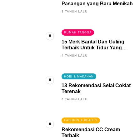
Pasangan yang Baru Menikah
3 TAHUN LALU
RUMAH TANGGA
0
15 Merk Bantal Dan Guling
Terbaik Untuk Tidur Yang
Berkualitas
4 TAHUN LALU
HOBI & MAKANAN
0
13 Rekomendasi Selai Coklat
Terenak
4 TAHUN LALU
FASHION & BEAUTY
0
Rekomendasi CC Cream
Terbaik