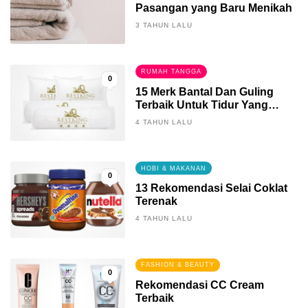
Pasangan yang Baru Menikah
3 TAHUN LALU
RUMAH TANGGA
0
15 Merk Bantal Dan Guling
Terbaik Untuk Tidur Yang
Berkualitas
4 TAHUN LALU
HOBI & MAKANAN
0
13 Rekomendasi Selai Coklat
Terenak
4 TAHUN LALU
FASHION & BEAUTY
0
Rekomendasi CC Cream
Terbaik