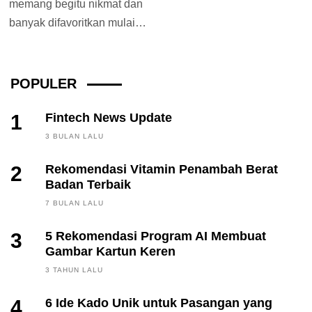
memang begitu nikmat dan
banyak difavoritkan mulai
dari anak-anak maupun
orang dewasa. Tidak heran
jika...
POPULER
1
Fintech News Update
3 BULAN LALU
2
Rekomendasi Vitamin Penambah Berat
Badan Terbaik
7 BULAN LALU
3
5 Rekomendasi Program AI Membuat
Gambar Kartun Keren
3 TAHUN LALU
4
6 Ide Kado Unik untuk Pasangan yang