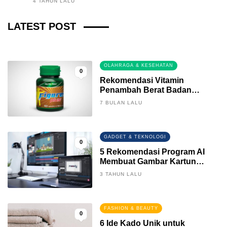
4 TAHUN LALU
Fintech News Update
LATEST POST
3 BULAN LALU
0
OLAHRAGA & KESEHATAN
0
Rekomendasi Vitamin
Penambah Berat Badan
Terbaik
7 BULAN LALU
GADGET & TEKNOLOGI
0
5 Rekomendasi Program AI
Membuat Gambar Kartun
Keren
3 TAHUN LALU
FASHION & BEAUTY
0
6 Ide Kado Unik untuk