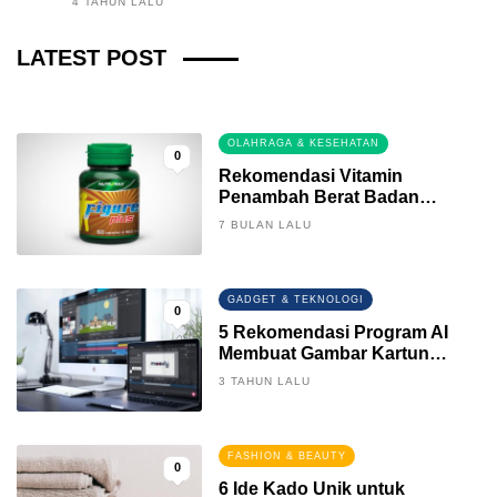
4 TAHUN LALU
Fintech News Update
LATEST POST
3 BULAN LALU
0
OLAHRAGA & KESEHATAN
0
Rekomendasi Vitamin
Penambah Berat Badan
Terbaik
7 BULAN LALU
GADGET & TEKNOLOGI
0
5 Rekomendasi Program AI
Membuat Gambar Kartun
Keren
3 TAHUN LALU
FASHION & BEAUTY
0
6 Ide Kado Unik untuk