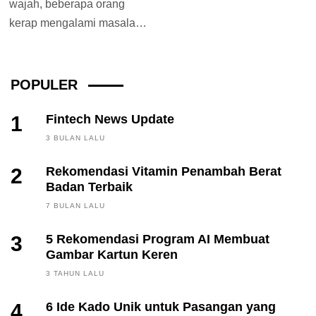
wajah, beberapa orang
kerap mengalami masalah
dengan ketiak yang
menghitam. Ketiak yang
menghitam ini mampu...
POPULER
1
Fintech News Update
3 BULAN LALU
2
Rekomendasi Vitamin Penambah Berat
Badan Terbaik
7 BULAN LALU
3
5 Rekomendasi Program AI Membuat
Gambar Kartun Keren
3 TAHUN LALU
4
6 Ide Kado Unik untuk Pasangan yang