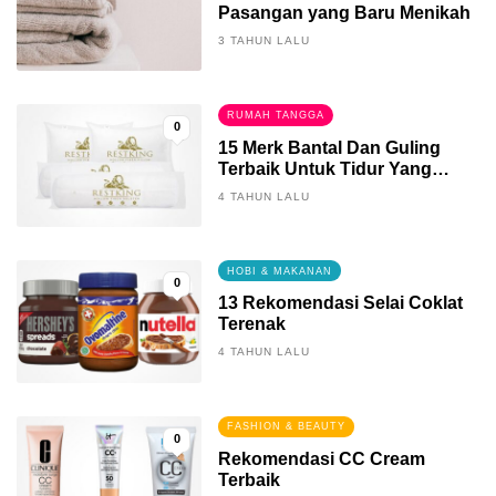
Pasangan yang Baru Menikah
3 TAHUN LALU
RUMAH TANGGA
0
15 Merk Bantal Dan Guling
Terbaik Untuk Tidur Yang
Berkualitas
4 TAHUN LALU
HOBI & MAKANAN
0
13 Rekomendasi Selai Coklat
Terenak
4 TAHUN LALU
FASHION & BEAUTY
0
Rekomendasi CC Cream
Terbaik