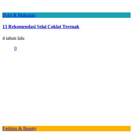
Hobi & Makanan
13 Rekomendasi Selai Coklat Terenak
4 tahun lalu
0
Fashion & Beauty