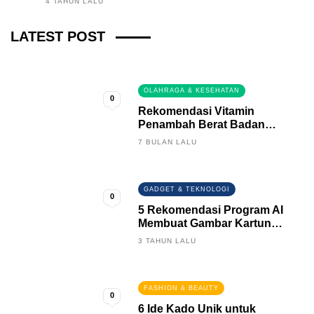
4 TAHUN LALU
Fintech News Update
LATEST POST
3 BULAN LALU
0
OLAHRAGA & KESEHATAN
0
Rekomendasi Vitamin
Penambah Berat Badan
Terbaik
7 BULAN LALU
GADGET & TEKNOLOGI
0
5 Rekomendasi Program AI
Membuat Gambar Kartun
Keren
3 TAHUN LALU
FASHION & BEAUTY
0
6 Ide Kado Unik untuk