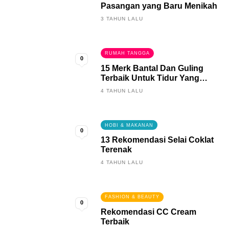
Pasangan yang Baru Menikah
3 TAHUN LALU
RUMAH TANGGA
0
15 Merk Bantal Dan Guling
Terbaik Untuk Tidur Yang
Berkualitas
4 TAHUN LALU
HOBI & MAKANAN
0
13 Rekomendasi Selai Coklat
Terenak
4 TAHUN LALU
FASHION & BEAUTY
0
Rekomendasi CC Cream
Terbaik