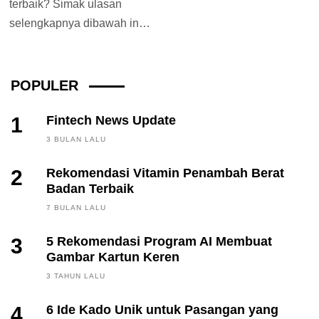
terbaik? Simak ulasan
selengkapnya dibawah ini!
Ketika cuaca sedang
panas, air cooler bisa...
POPULER
1
Fintech News Update
3 BULAN LALU
2
Rekomendasi Vitamin Penambah Berat
Badan Terbaik
7 BULAN LALU
3
5 Rekomendasi Program AI Membuat
Gambar Kartun Keren
3 TAHUN LALU
4
6 Ide Kado Unik untuk Pasangan yang