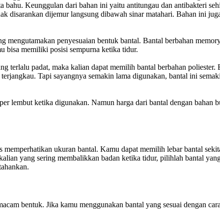
erta bahu. Keunggulan dari bahan ini yaitu antitungau dan antibakteri s
ak disarankan dijemur langsung dibawah sinar matahari. Bahan ini ju
yang mengutamakan penyesuaian bentuk bantal. Bantal berbahan memor
 bisa memiliki posisi sempurna ketika tidur.
terlalu padat, maka kalian dapat memilih bantal berbahan poliester. 
p terjangkau. Tapi sayangnya semakin lama digunakan, bantal ini sem
per lembut ketika digunakan. Namun harga dari bantal dengan bahan 
memperhatikan ukuran bantal. Kamu dapat memilih lebar bantal sekitar
alian yang sering membalikkan badan ketika tidur, pilihlah bantal yang
rtahankan.
 macam bentuk. Jika kamu menggunakan bantal yang sesuai dengan cara 