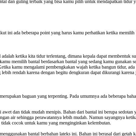
l dan guling terbaik yang bisa kamu pilih untuk mendapatkan tidur 
kut ini ada beberapa point yang harus kamu perhatikan ketika memilih b
al adalah ketika kita tidur terlentang, dimana kepala dapat membentuk s
kamu memilih bantal berdasarkan bantal yang sedang kamu gunakan se
. Ketika kamu mengalami pembengkakan wajah ketika bangun tidur, ad
ebih rendah karena dengan begitu dengkuran dapat dikurangi karena jala
merupakan baguan yang terpenting. Pada umumnya ada beberapa bahan 
ini awet dan tidak mudah menipis. Bahan dari bantal ini berupa sedota
i dengan air sehingga perawatannya lebih mudah. Namun sayangnya ketik
ni tidak cocok untuk kamu yang menginginkan kelembutan.
enggunakan bantal berbahan lateks ini. Bahan ini berasal dari getah 