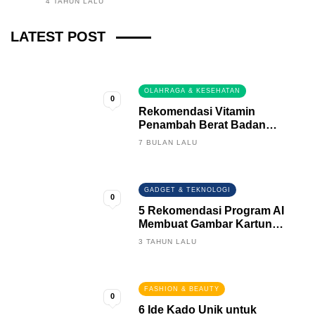
4 TAHUN LALU
Fintech News Update
LATEST POST
3 BULAN LALU
0
OLAHRAGA & KESEHATAN
0
Rekomendasi Vitamin
Penambah Berat Badan
Terbaik
7 BULAN LALU
GADGET & TEKNOLOGI
0
5 Rekomendasi Program AI
Membuat Gambar Kartun
Keren
3 TAHUN LALU
FASHION & BEAUTY
0
6 Ide Kado Unik untuk