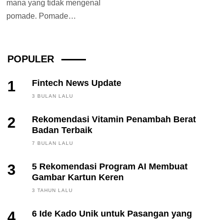
mana yang tidak mengenal
pomade. Pomade
merupakan salah satu
produk yang paling umum...
POPULER
1
Fintech News Update
3 BULAN LALU
2
Rekomendasi Vitamin Penambah Berat
Badan Terbaik
7 BULAN LALU
3
5 Rekomendasi Program AI Membuat
Gambar Kartun Keren
3 TAHUN LALU
4
6 Ide Kado Unik untuk Pasangan yang