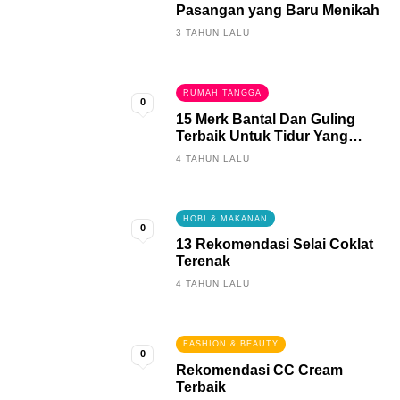
Pasangan yang Baru Menikah
3 TAHUN LALU
RUMAH TANGGA
0
15 Merk Bantal Dan Guling
Terbaik Untuk Tidur Yang
Berkualitas
4 TAHUN LALU
HOBI & MAKANAN
0
13 Rekomendasi Selai Coklat
Terenak
4 TAHUN LALU
FASHION & BEAUTY
0
Rekomendasi CC Cream
Terbaik