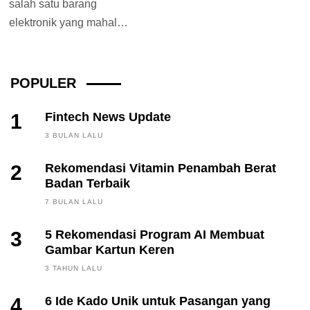
salah satu barang
elektronik yang mahal
karena hanya ada di
perkantoran, mall hingga
rumah...
POPULER
1
Fintech News Update
3 BULAN LALU
2
Rekomendasi Vitamin Penambah Berat
Badan Terbaik
7 BULAN LALU
3
5 Rekomendasi Program AI Membuat
Gambar Kartun Keren
3 TAHUN LALU
4
6 Ide Kado Unik untuk Pasangan yang