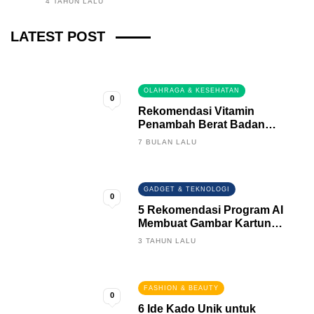
4 TAHUN LALU
Fintech News Update
LATEST POST
3 BULAN LALU
0
OLAHRAGA & KESEHATAN
0
Rekomendasi Vitamin
Penambah Berat Badan
Terbaik
7 BULAN LALU
GADGET & TEKNOLOGI
0
5 Rekomendasi Program AI
Membuat Gambar Kartun
Keren
3 TAHUN LALU
FASHION & BEAUTY
0
6 Ide Kado Unik untuk