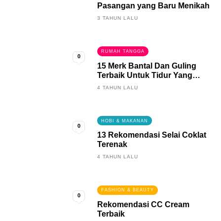
Pasangan yang Baru Menikah
3 TAHUN LALU
RUMAH TANGGA
0
15 Merk Bantal Dan Guling
Terbaik Untuk Tidur Yang
Berkualitas
4 TAHUN LALU
HOBI & MAKANAN
0
13 Rekomendasi Selai Coklat
Terenak
4 TAHUN LALU
FASHION & BEAUTY
0
Rekomendasi CC Cream
Terbaik