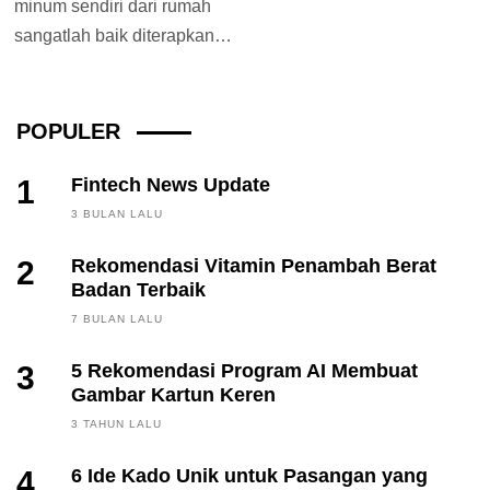
minum sendiri dari rumah
sangatlah baik diterapkan
sejak dini. Tak hanya
kebersihannya terjaga,
kebutuhan cairan...
POPULER
1
Fintech News Update
3 BULAN LALU
2
Rekomendasi Vitamin Penambah Berat
Badan Terbaik
7 BULAN LALU
3
5 Rekomendasi Program AI Membuat
Gambar Kartun Keren
3 TAHUN LALU
4
6 Ide Kado Unik untuk Pasangan yang