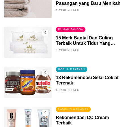
Pasangan yang Baru Menikah
3 TAHUN LALU
RUMAH TANGGA
0
15 Merk Bantal Dan Guling
Terbaik Untuk Tidur Yang
Berkualitas
4 TAHUN LALU
HOBI & MAKANAN
0
13 Rekomendasi Selai Coklat
Terenak
4 TAHUN LALU
FASHION & BEAUTY
0
Rekomendasi CC Cream
Terbaik