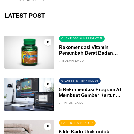
4 TAHUN LALU
Fintech News Update
LATEST POST
3 BULAN LALU
0
OLAHRAGA & KESEHATAN
0
Rekomendasi Vitamin
Penambah Berat Badan
Terbaik
7 BULAN LALU
GADGET & TEKNOLOGI
0
5 Rekomendasi Program AI
Membuat Gambar Kartun
Keren
3 TAHUN LALU
FASHION & BEAUTY
0
6 Ide Kado Unik untuk