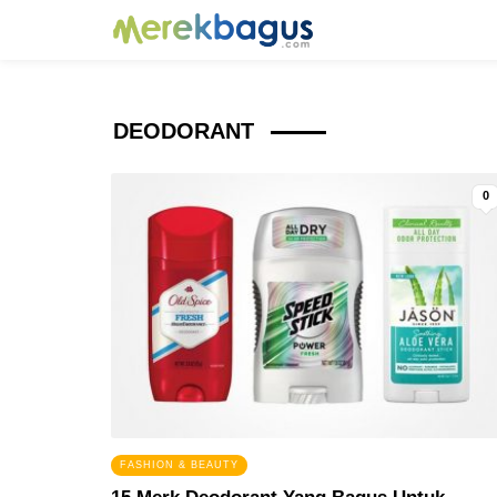
DEODORANT
0
FASHION & BEAUTY