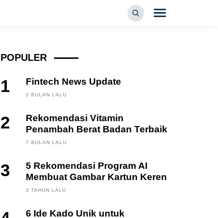
POPULER
1
Fintech News Update
2 BULAN LALU
2
Rekomendasi Vitamin
Penambah Berat Badan Terbaik
7 BULAN LALU
3
5 Rekomendasi Program AI
Membuat Gambar Kartun Keren
3 TAHUN LALU
6 Ide Kado Unik untuk