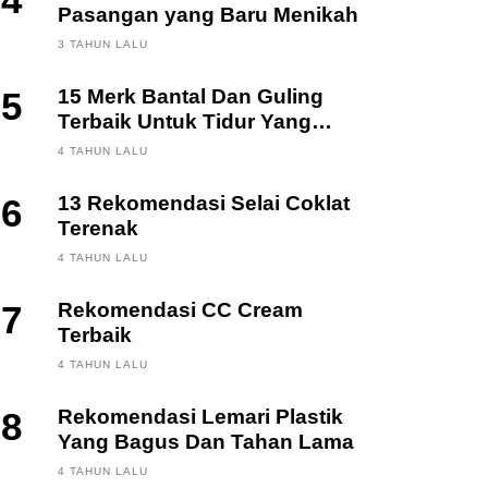
4
Pasangan yang Baru Menikah
3 TAHUN LALU
5
15 Merk Bantal Dan Guling
Terbaik Untuk Tidur Yang
Berkualitas
4 TAHUN LALU
6
13 Rekomendasi Selai Coklat
Terenak
4 TAHUN LALU
7
Rekomendasi CC Cream
Terbaik
4 TAHUN LALU
8
Rekomendasi Lemari Plastik
Yang Bagus Dan Tahan Lama
4 TAHUN LALU