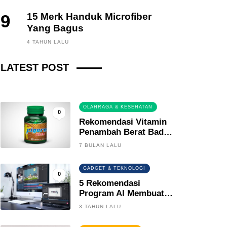
9
15 Merk Handuk Microfiber
Yang Bagus
FINANCE, INVESTING
4 TAHUN LALU
Fintech News Update
LATEST POST
2 BULAN LALU
0
OLAHRAGA & KESEHATAN
0
Rekomendasi Vitamin
Penambah Berat Badan
Terbaik
7 BULAN LALU
GADGET & TEKNOLOGI
0
5 Rekomendasi
Program AI Membuat
Gambar Kartun Keren
3 TAHUN LALU