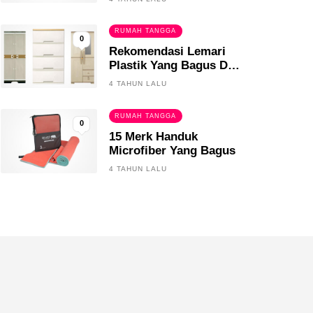
RUMAH TANGGA
0
Rekomendasi Lemari
Plastik Yang Bagus Dan
Tahan Lama
4 TAHUN LALU
RUMAH TANGGA
0
15 Merk Handuk
Microfiber Yang Bagus
4 TAHUN LALU