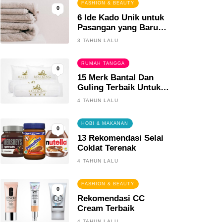
FASHION & BEAUTY
0
6 Ide Kado Unik untuk
Pasangan yang Baru
Menikah
3 TAHUN LALU
RUMAH TANGGA
0
15 Merk Bantal Dan
Guling Terbaik Untuk
Tidur Yang Berkualitas
4 TAHUN LALU
HOBI & MAKANAN
0
13 Rekomendasi Selai
Coklat Terenak
4 TAHUN LALU
FASHION & BEAUTY
0
Rekomendasi CC
Cream Terbaik
4 TAHUN LALU