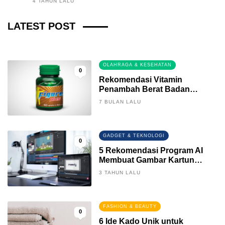
4 TAHUN LALU
Fintech News Update
LATEST POST
3 BULAN LALU
0
OLAHRAGA & KESEHATAN
0
Rekomendasi Vitamin
Penambah Berat Badan
Terbaik
7 BULAN LALU
GADGET & TEKNOLOGI
0
5 Rekomendasi Program AI
Membuat Gambar Kartun
Keren
3 TAHUN LALU
FASHION & BEAUTY
0
6 Ide Kado Unik untuk