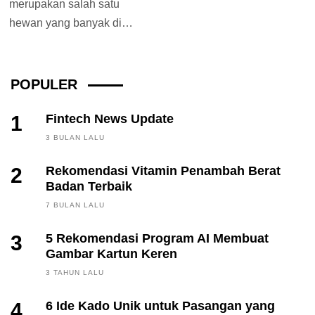
merupakan salah satu
hewan yang banyak di
pelihara oleh orang-orang.
Bagi para pemilik anjing
tentunya...
POPULER
1
Fintech News Update
3 BULAN LALU
2
Rekomendasi Vitamin Penambah Berat
Badan Terbaik
7 BULAN LALU
3
5 Rekomendasi Program AI Membuat
Gambar Kartun Keren
3 TAHUN LALU
4
6 Ide Kado Unik untuk Pasangan yang