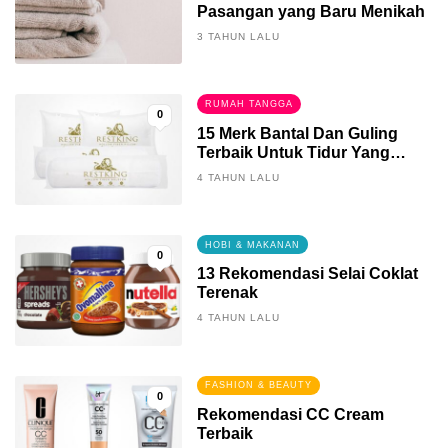
Pasangan yang Baru Menikah
3 TAHUN LALU
RUMAH TANGGA
0
15 Merk Bantal Dan Guling
Terbaik Untuk Tidur Yang
Berkualitas
4 TAHUN LALU
HOBI & MAKANAN
0
13 Rekomendasi Selai Coklat
Terenak
4 TAHUN LALU
FASHION & BEAUTY
0
Rekomendasi CC Cream
Terbaik