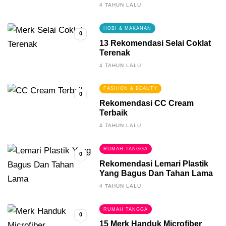
Berkualitas
4 TAHUN LALU
HOBI & MAKANAN
0
13 Rekomendasi Selai Coklat
Terenak
4 TAHUN LALU
FASHION & BEAUTY
0
Rekomendasi CC Cream
Terbaik
4 TAHUN LALU
RUMAH TANGGA
0
Rekomendasi Lemari Plastik
Yang Bagus Dan Tahan Lama
4 TAHUN LALU
RUMAH TANGGA
0
15 Merk Handuk Microfiber