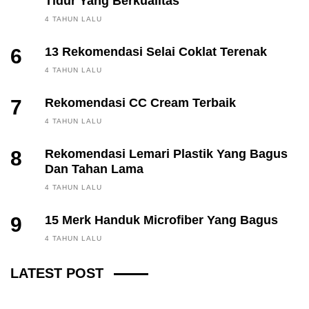
Tidur Yang Berkualitas
4 TAHUN LALU
6
13 Rekomendasi Selai Coklat Terenak
4 TAHUN LALU
7
Rekomendasi CC Cream Terbaik
4 TAHUN LALU
8
Rekomendasi Lemari Plastik Yang Bagus
Dan Tahan Lama
4 TAHUN LALU
9
15 Merk Handuk Microfiber Yang Bagus
FINANCE, INVESTING
4 TAHUN LALU
Fintech News Update
LATEST POST
3 BULAN LALU