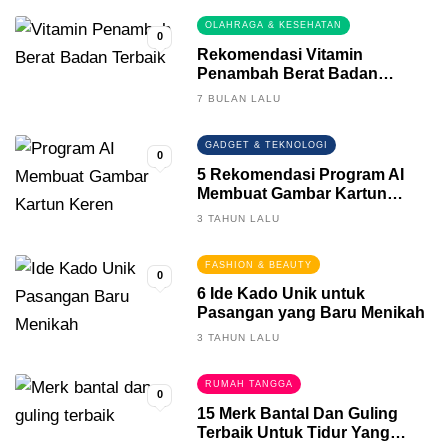
0
OLAHRAGA & KESEHATAN
0
Rekomendasi Vitamin
Penambah Berat Badan
Terbaik
7 BULAN LALU
GADGET & TEKNOLOGI
0
5 Rekomendasi Program AI
Membuat Gambar Kartun
Keren
3 TAHUN LALU
FASHION & BEAUTY
0
6 Ide Kado Unik untuk
Pasangan yang Baru Menikah
3 TAHUN LALU
RUMAH TANGGA
0
15 Merk Bantal Dan Guling
Terbaik Untuk Tidur Yang