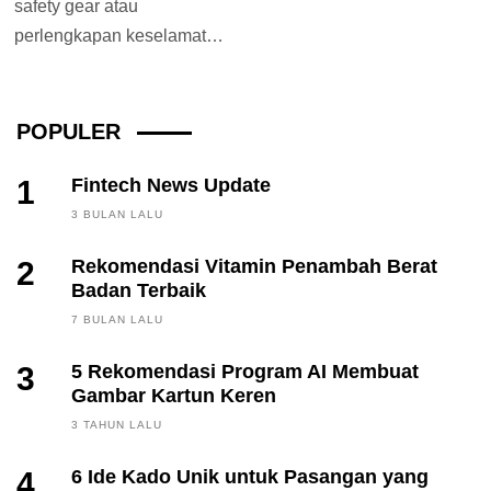
safety gear atau
perlengkapan keselamatan
yang wajib digunakan baik
itu ketika berkendara di
dalam...
POPULER
1
Fintech News Update
3 BULAN LALU
2
Rekomendasi Vitamin Penambah Berat
Badan Terbaik
7 BULAN LALU
3
5 Rekomendasi Program AI Membuat
Gambar Kartun Keren
3 TAHUN LALU
4
6 Ide Kado Unik untuk Pasangan yang