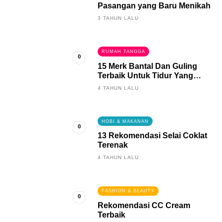
Pasangan yang Baru Menikah
3 TAHUN LALU
RUMAH TANGGA
0
15 Merk Bantal Dan Guling
Terbaik Untuk Tidur Yang
Berkualitas
4 TAHUN LALU
HOBI & MAKANAN
0
13 Rekomendasi Selai Coklat
Terenak
4 TAHUN LALU
FASHION & BEAUTY
0
Rekomendasi CC Cream
Terbaik