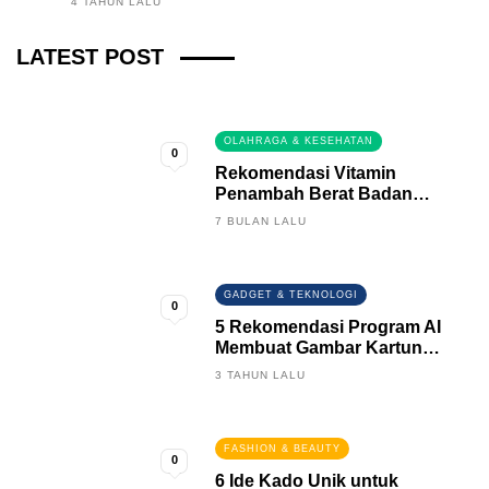
4 TAHUN LALU
Fintech News Update
LATEST POST
3 BULAN LALU
0
OLAHRAGA & KESEHATAN
0
Rekomendasi Vitamin
Penambah Berat Badan
Terbaik
7 BULAN LALU
GADGET & TEKNOLOGI
0
5 Rekomendasi Program AI
Membuat Gambar Kartun
Keren
3 TAHUN LALU
FASHION & BEAUTY
0
6 Ide Kado Unik untuk