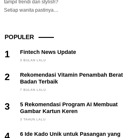
tampil trendi dan stylish?
Setiap wanita pastinya
ingin tampil maksimal
disegala kesempatan
terlebih...
POPULER
1
Fintech News Update
3 BULAN LALU
2
Rekomendasi Vitamin Penambah Berat
Badan Terbaik
7 BULAN LALU
3
5 Rekomendasi Program AI Membuat
Gambar Kartun Keren
3 TAHUN LALU
4
6 Ide Kado Unik untuk Pasangan yang