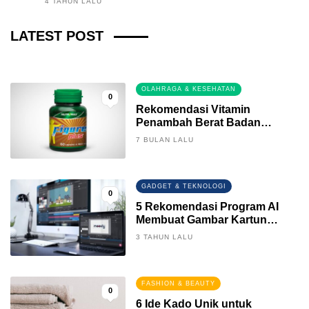
4 TAHUN LALU
Fintech News Update
LATEST POST
3 BULAN LALU
0
OLAHRAGA & KESEHATAN
0
Rekomendasi Vitamin
Penambah Berat Badan
Terbaik
7 BULAN LALU
GADGET & TEKNOLOGI
0
5 Rekomendasi Program AI
Membuat Gambar Kartun
Keren
3 TAHUN LALU
FASHION & BEAUTY
0
6 Ide Kado Unik untuk