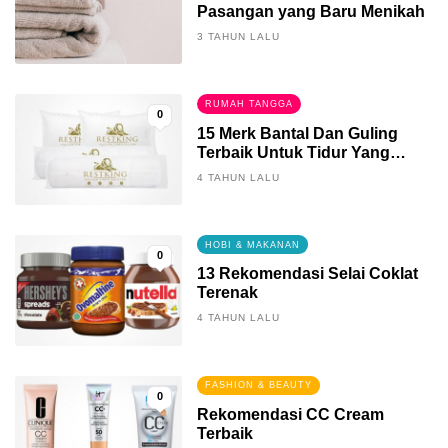
Pasangan yang Baru Menikah
3 TAHUN LALU
RUMAH TANGGA
0
15 Merk Bantal Dan Guling
Terbaik Untuk Tidur Yang
Berkualitas
4 TAHUN LALU
HOBI & MAKANAN
0
13 Rekomendasi Selai Coklat
Terenak
4 TAHUN LALU
FASHION & BEAUTY
0
Rekomendasi CC Cream
Terbaik