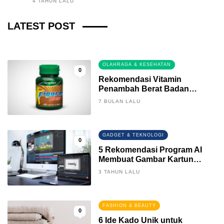
4 TAHUN LALU
Fintech News Update
LATEST POST
3 BULAN LALU
0
OLAHRAGA & KESEHATAN
0
Rekomendasi Vitamin
Penambah Berat Badan
Terbaik
7 BULAN LALU
GADGET & TEKNOLOGI
0
5 Rekomendasi Program AI
Membuat Gambar Kartun
Keren
3 TAHUN LALU
FASHION & BEAUTY
0
6 Ide Kado Unik untuk