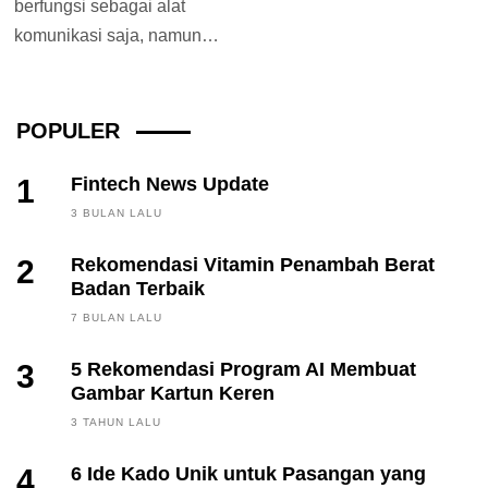
berfungsi sebagai alat
komunikasi saja, namun
juga dapat digunakan untuk
bermain game,
mengambil...
POPULER
1
Fintech News Update
3 BULAN LALU
2
Rekomendasi Vitamin Penambah Berat
Badan Terbaik
7 BULAN LALU
3
5 Rekomendasi Program AI Membuat
Gambar Kartun Keren
3 TAHUN LALU
4
6 Ide Kado Unik untuk Pasangan yang