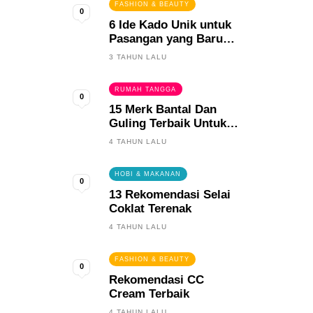
FASHION & BEAUTY
0
6 Ide Kado Unik untuk
Pasangan yang Baru
Menikah
3 TAHUN LALU
RUMAH TANGGA
0
15 Merk Bantal Dan
Guling Terbaik Untuk
Tidur Yang Berkualitas
4 TAHUN LALU
HOBI & MAKANAN
0
13 Rekomendasi Selai
Coklat Terenak
4 TAHUN LALU
FASHION & BEAUTY
0
Rekomendasi CC
Cream Terbaik
4 TAHUN LALU