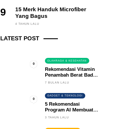
9
15 Merk Handuk Microfiber
Yang Bagus
FINANCE, INVESTING
4 TAHUN LALU
Fintech News Update
LATEST POST
3 BULAN LALU
0
OLAHRAGA & KESEHATAN
0
Rekomendasi Vitamin
Penambah Berat Badan
Terbaik
7 BULAN LALU
GADGET & TEKNOLOGI
0
5 Rekomendasi
Program AI Membuat
Gambar Kartun Keren
3 TAHUN LALU