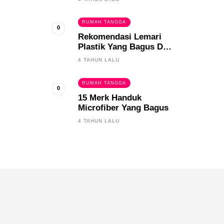
RUMAH TANGGA
0
Rekomendasi Lemari
Plastik Yang Bagus Dan
Tahan Lama
4 TAHUN LALU
RUMAH TANGGA
0
15 Merk Handuk
Microfiber Yang Bagus
4 TAHUN LALU