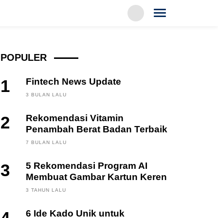
POPULER
1
Fintech News Update
3 BULAN LALU
2
Rekomendasi Vitamin
Penambah Berat Badan Terbaik
7 BULAN LALU
3
5 Rekomendasi Program AI
Membuat Gambar Kartun Keren
3 TAHUN LALU
6 Ide Kado Unik untuk