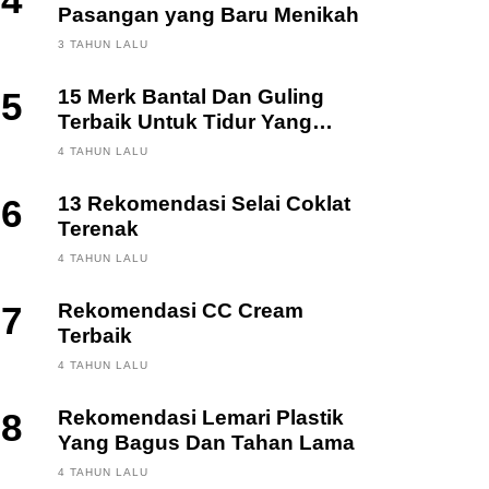
4
Pasangan yang Baru Menikah
3 TAHUN LALU
5
15 Merk Bantal Dan Guling
Terbaik Untuk Tidur Yang
Berkualitas
4 TAHUN LALU
6
13 Rekomendasi Selai Coklat
Terenak
4 TAHUN LALU
7
Rekomendasi CC Cream
Terbaik
4 TAHUN LALU
8
Rekomendasi Lemari Plastik
Yang Bagus Dan Tahan Lama
4 TAHUN LALU