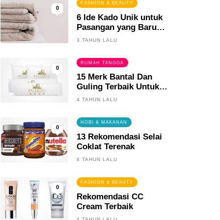
FASHION & BEAUTY
0
6 Ide Kado Unik untuk
Pasangan yang Baru
Menikah
3 TAHUN LALU
RUMAH TANGGA
0
15 Merk Bantal Dan
Guling Terbaik Untuk
Tidur Yang Berkualitas
4 TAHUN LALU
HOBI & MAKANAN
0
13 Rekomendasi Selai
Coklat Terenak
4 TAHUN LALU
FASHION & BEAUTY
0
Rekomendasi CC
Cream Terbaik
4 TAHUN LALU