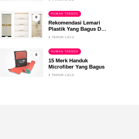
RUMAH TANGGA
0
Rekomendasi Lemari
Plastik Yang Bagus Dan
Tahan Lama
4 TAHUN LALU
RUMAH TANGGA
0
15 Merk Handuk
Microfiber Yang Bagus
4 TAHUN LALU