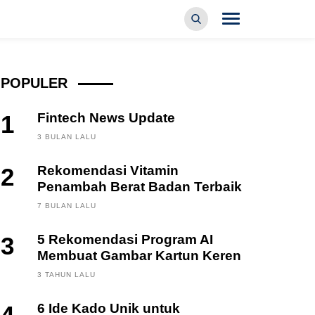
POPULER
1
Fintech News Update
3 BULAN LALU
2
Rekomendasi Vitamin
Penambah Berat Badan Terbaik
7 BULAN LALU
3
5 Rekomendasi Program AI
Membuat Gambar Kartun Keren
3 TAHUN LALU
6 Ide Kado Unik untuk