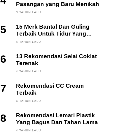
4
Pasangan yang Baru Menikah
3 TAHUN LALU
5
15 Merk Bantal Dan Guling
Terbaik Untuk Tidur Yang
Berkualitas
4 TAHUN LALU
6
13 Rekomendasi Selai Coklat
Terenak
4 TAHUN LALU
7
Rekomendasi CC Cream
Terbaik
4 TAHUN LALU
8
Rekomendasi Lemari Plastik
Yang Bagus Dan Tahan Lama
4 TAHUN LALU