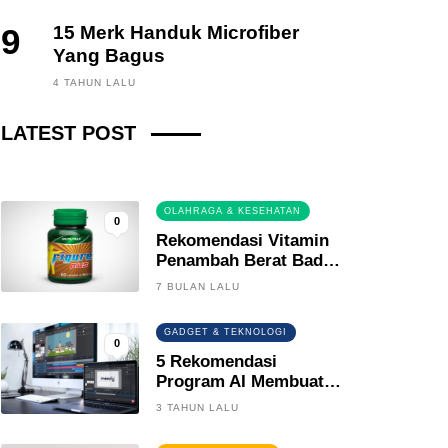
9
15 Merk Handuk Microfiber
Yang Bagus
FINANCE, INVESTING
4 TAHUN LALU
Fintech News Update
LATEST POST
3 BULAN LALU
0
OLAHRAGA & KESEHATAN
0
Rekomendasi Vitamin
Penambah Berat Badan
Terbaik
7 BULAN LALU
GADGET & TEKNOLOGI
0
5 Rekomendasi
Program AI Membuat
Gambar Kartun Keren
3 TAHUN LALU