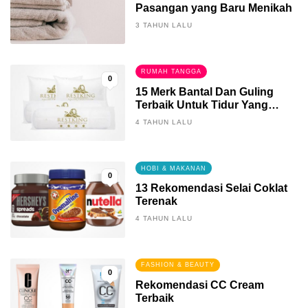
Pasangan yang Baru Menikah
3 TAHUN LALU
RUMAH TANGGA
0
15 Merk Bantal Dan Guling
Terbaik Untuk Tidur Yang
Berkualitas
4 TAHUN LALU
HOBI & MAKANAN
0
13 Rekomendasi Selai Coklat
Terenak
4 TAHUN LALU
FASHION & BEAUTY
0
Rekomendasi CC Cream
Terbaik