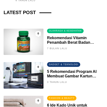
4 TAHUN LALU
Fintech News Update
LATEST POST
3 BULAN LALU
0
OLAHRAGA & KESEHATAN
0
Rekomendasi Vitamin
Penambah Berat Badan
Terbaik
7 BULAN LALU
GADGET & TEKNOLOGI
0
5 Rekomendasi Program AI
Membuat Gambar Kartun
Keren
3 TAHUN LALU
FASHION & BEAUTY
0
6 Ide Kado Unik untuk