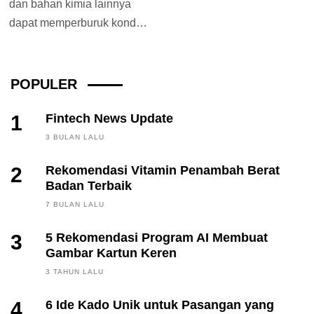
dan bahan kimia lainnya
dapat memperburuk kondisi
rambut. Untuk mengatasi
hal ini kamu dapat
menggunakan...
POPULER
1
Fintech News Update
3 BULAN LALU
2
Rekomendasi Vitamin Penambah Berat
Badan Terbaik
7 BULAN LALU
3
5 Rekomendasi Program AI Membuat
Gambar Kartun Keren
3 TAHUN LALU
4
6 Ide Kado Unik untuk Pasangan yang