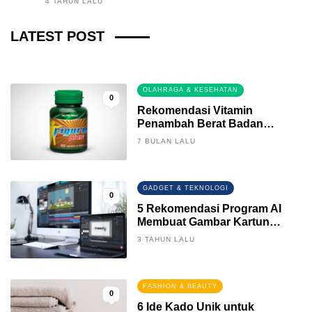
4 TAHUN LALU
Fintech News Update
LATEST POST
3 BULAN LALU
0
OLAHRAGA & KESEHATAN
0
Rekomendasi Vitamin
Penambah Berat Badan
Terbaik
7 BULAN LALU
GADGET & TEKNOLOGI
0
5 Rekomendasi Program AI
Membuat Gambar Kartun
Keren
3 TAHUN LALU
FASHION & BEAUTY
0
6 Ide Kado Unik untuk