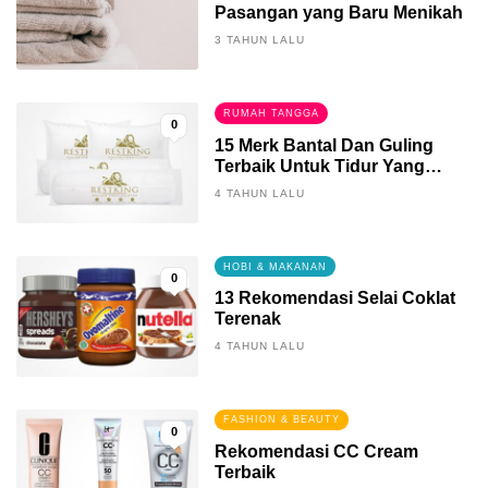
Pasangan yang Baru Menikah
3 TAHUN LALU
RUMAH TANGGA
0
15 Merk Bantal Dan Guling
Terbaik Untuk Tidur Yang
Berkualitas
4 TAHUN LALU
HOBI & MAKANAN
0
13 Rekomendasi Selai Coklat
Terenak
4 TAHUN LALU
FASHION & BEAUTY
0
Rekomendasi CC Cream
Terbaik