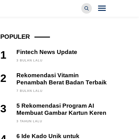
POPULER
1
Fintech News Update
3 BULAN LALU
2
Rekomendasi Vitamin
Penambah Berat Badan Terbaik
7 BULAN LALU
3
5 Rekomendasi Program AI
Membuat Gambar Kartun Keren
3 TAHUN LALU
6 Ide Kado Unik untuk