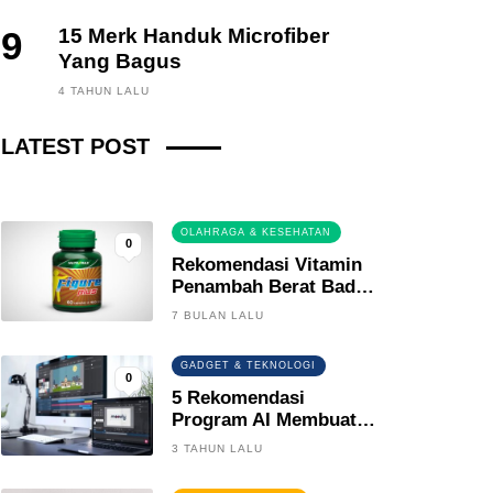
9
15 Merk Handuk Microfiber
Yang Bagus
FINANCE, INVESTING
4 TAHUN LALU
Fintech News Update
LATEST POST
3 BULAN LALU
0
OLAHRAGA & KESEHATAN
0
Rekomendasi Vitamin
Penambah Berat Badan
Terbaik
7 BULAN LALU
GADGET & TEKNOLOGI
0
5 Rekomendasi
Program AI Membuat
Gambar Kartun Keren
3 TAHUN LALU