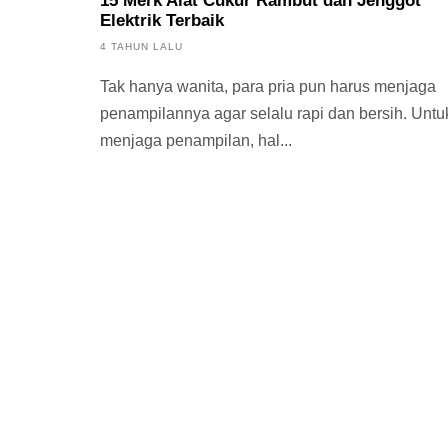
15 Merk Alat Cukur Rambut dan Jenggot
Elektrik Terbaik
4 TAHUN LALU
Tak hanya wanita, para pria pun harus menjaga
penampilannya agar selalu rapi dan bersih. Untu
menjaga penampilan, hal...