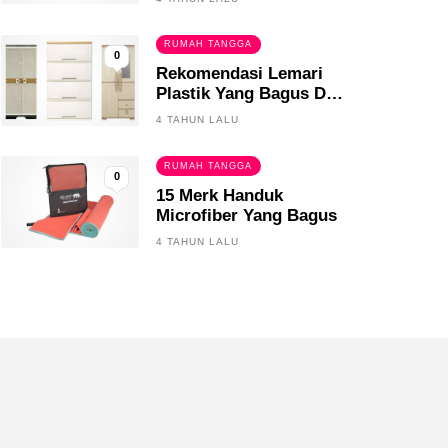
RUMAH TANGGA
0
Rekomendasi Lemari
Plastik Yang Bagus Dan
Tahan Lama
4 TAHUN LALU
RUMAH TANGGA
0
15 Merk Handuk
Microfiber Yang Bagus
4 TAHUN LALU