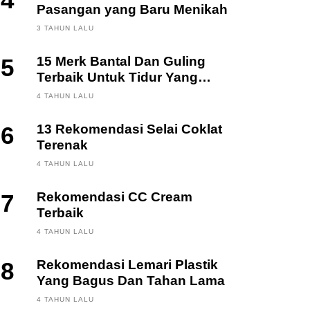
4
Pasangan yang Baru Menikah
3 TAHUN LALU
5
15 Merk Bantal Dan Guling
Terbaik Untuk Tidur Yang
Berkualitas
4 TAHUN LALU
6
13 Rekomendasi Selai Coklat
Terenak
4 TAHUN LALU
7
Rekomendasi CC Cream
Terbaik
4 TAHUN LALU
8
Rekomendasi Lemari Plastik
Yang Bagus Dan Tahan Lama
4 TAHUN LALU