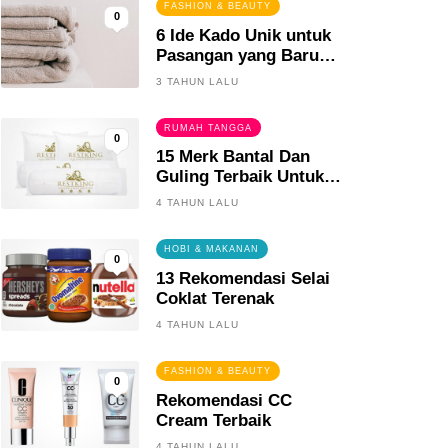
FASHION & BEAUTY
0
6 Ide Kado Unik untuk
Pasangan yang Baru
Menikah
3 TAHUN LALU
RUMAH TANGGA
0
15 Merk Bantal Dan
Guling Terbaik Untuk
Tidur Yang Berkualitas
4 TAHUN LALU
HOBI & MAKANAN
0
13 Rekomendasi Selai
Coklat Terenak
4 TAHUN LALU
FASHION & BEAUTY
0
Rekomendasi CC
Cream Terbaik
4 TAHUN LALU