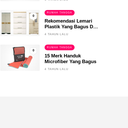
RUMAH TANGGA
0
Rekomendasi Lemari
Plastik Yang Bagus Dan
Tahan Lama
4 TAHUN LALU
RUMAH TANGGA
0
15 Merk Handuk
Microfiber Yang Bagus
4 TAHUN LALU