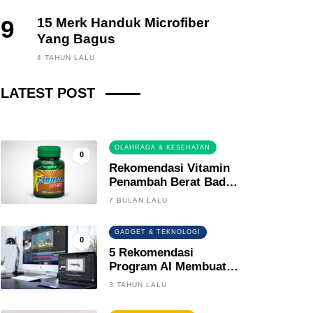
9
15 Merk Handuk Microfiber
Yang Bagus
FINANCE, INVESTING
4 TAHUN LALU
Fintech News Update
LATEST POST
2 BULAN LALU
0
OLAHRAGA & KESEHATAN
0
Rekomendasi Vitamin
Penambah Berat Badan
Terbaik
7 BULAN LALU
GADGET & TEKNOLOGI
0
5 Rekomendasi
Program AI Membuat
Gambar Kartun Keren
3 TAHUN LALU