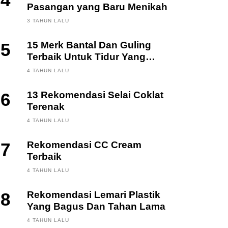
4
Pasangan yang Baru Menikah
3 TAHUN LALU
5
15 Merk Bantal Dan Guling
Terbaik Untuk Tidur Yang
Berkualitas
4 TAHUN LALU
6
13 Rekomendasi Selai Coklat
Terenak
4 TAHUN LALU
7
Rekomendasi CC Cream
Terbaik
4 TAHUN LALU
8
Rekomendasi Lemari Plastik
Yang Bagus Dan Tahan Lama
4 TAHUN LALU