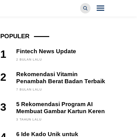
POPULER
1
Fintech News Update
2 BULAN LALU
2
Rekomendasi Vitamin
Penambah Berat Badan Terbaik
7 BULAN LALU
3
5 Rekomendasi Program AI
Membuat Gambar Kartun Keren
3 TAHUN LALU
6 Ide Kado Unik untuk