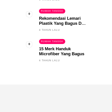
RUMAH TANGGA
0
Rekomendasi Lemari
Plastik Yang Bagus Dan
Tahan Lama
4 TAHUN LALU
RUMAH TANGGA
0
15 Merk Handuk
Microfiber Yang Bagus
4 TAHUN LALU