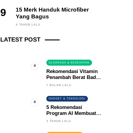
9
15 Merk Handuk Microfiber
Yang Bagus
FINANCE, INVESTING
4 TAHUN LALU
Fintech News Update
LATEST POST
3 BULAN LALU
0
OLAHRAGA & KESEHATAN
0
Rekomendasi Vitamin
Penambah Berat Badan
Terbaik
7 BULAN LALU
GADGET & TEKNOLOGI
0
5 Rekomendasi
Program AI Membuat
Gambar Kartun Keren
3 TAHUN LALU