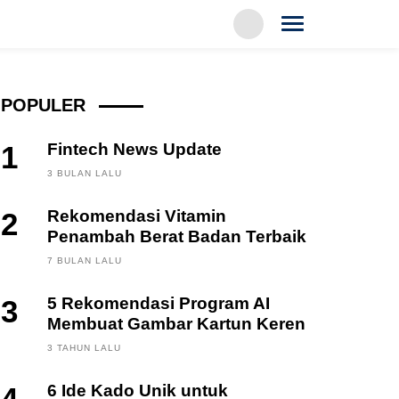
POPULER
1
Fintech News Update
3 BULAN LALU
2
Rekomendasi Vitamin
Penambah Berat Badan Terbaik
7 BULAN LALU
3
5 Rekomendasi Program AI
Membuat Gambar Kartun Keren
3 TAHUN LALU
6 Ide Kado Unik untuk