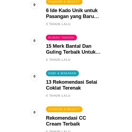
FASHION & BEAUTY
0
6 Ide Kado Unik untuk
Pasangan yang Baru
Menikah
3 TAHUN LALU
RUMAH TANGGA
0
15 Merk Bantal Dan
Guling Terbaik Untuk
Tidur Yang Berkualitas
4 TAHUN LALU
HOBI & MAKANAN
0
13 Rekomendasi Selai
Coklat Terenak
4 TAHUN LALU
FASHION & BEAUTY
0
Rekomendasi CC
Cream Terbaik
4 TAHUN LALU