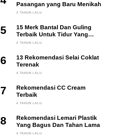
4
Pasangan yang Baru Menikah
3 TAHUN LALU
5
15 Merk Bantal Dan Guling
Terbaik Untuk Tidur Yang
Berkualitas
4 TAHUN LALU
6
13 Rekomendasi Selai Coklat
Terenak
4 TAHUN LALU
7
Rekomendasi CC Cream
Terbaik
4 TAHUN LALU
8
Rekomendasi Lemari Plastik
Yang Bagus Dan Tahan Lama
4 TAHUN LALU