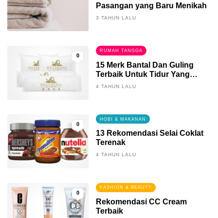
Pasangan yang Baru Menikah
3 TAHUN LALU
RUMAH TANGGA
0
15 Merk Bantal Dan Guling
Terbaik Untuk Tidur Yang
Berkualitas
4 TAHUN LALU
HOBI & MAKANAN
0
13 Rekomendasi Selai Coklat
Terenak
4 TAHUN LALU
FASHION & BEAUTY
0
Rekomendasi CC Cream
Terbaik