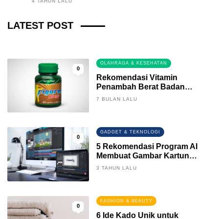
4 TAHUN LALU
Fintech News Update
LATEST POST
3 BULAN LALU
0
OLAHRAGA & KESEHATAN
0
Rekomendasi Vitamin
Penambah Berat Badan
Terbaik
7 BULAN LALU
GADGET & TEKNOLOGI
0
5 Rekomendasi Program AI
Membuat Gambar Kartun
Keren
3 TAHUN LALU
FASHION & BEAUTY
0
6 Ide Kado Unik untuk