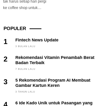
tak harus setiap hari pergi
ke coffee shop untuk
menikmati secangkir kopi.
Sebab saat...
POPULER
1
Fintech News Update
3 BULAN LALU
2
Rekomendasi Vitamin Penambah Berat
Badan Terbaik
7 BULAN LALU
3
5 Rekomendasi Program AI Membuat
Gambar Kartun Keren
3 TAHUN LALU
4
6 Ide Kado Unik untuk Pasangan yang