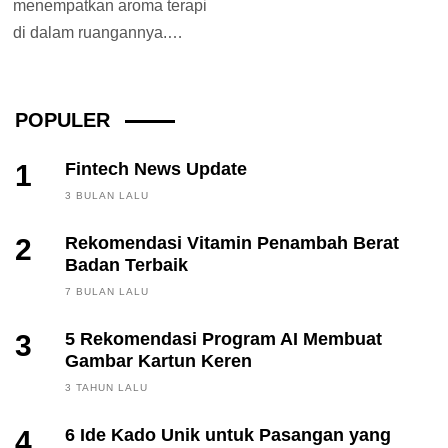
menempatkan aroma terapi
di dalam ruangannya.
Ternyata wewangian ini
mampu meningkatkan
suasana hati...
POPULER
1
Fintech News Update
3 BULAN LALU
2
Rekomendasi Vitamin Penambah Berat
Badan Terbaik
7 BULAN LALU
3
5 Rekomendasi Program AI Membuat
Gambar Kartun Keren
3 TAHUN LALU
4
6 Ide Kado Unik untuk Pasangan yang