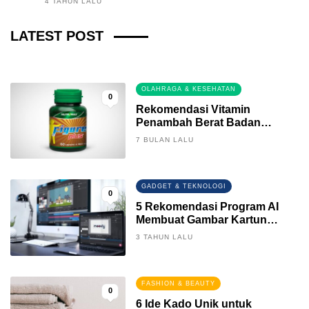
4 TAHUN LALU
Fintech News Update
LATEST POST
3 BULAN LALU
0
OLAHRAGA & KESEHATAN
0
Rekomendasi Vitamin
Penambah Berat Badan
Terbaik
7 BULAN LALU
GADGET & TEKNOLOGI
0
5 Rekomendasi Program AI
Membuat Gambar Kartun
Keren
3 TAHUN LALU
FASHION & BEAUTY
0
6 Ide Kado Unik untuk