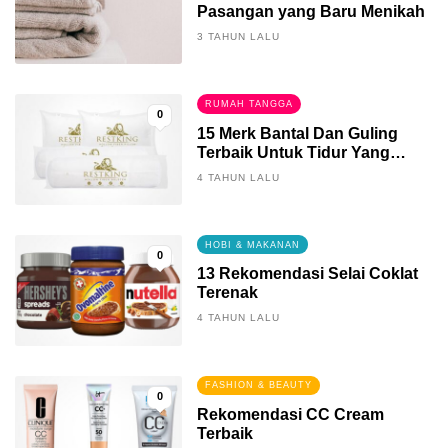
Pasangan yang Baru Menikah
3 TAHUN LALU
RUMAH TANGGA
0
15 Merk Bantal Dan Guling
Terbaik Untuk Tidur Yang
Berkualitas
4 TAHUN LALU
HOBI & MAKANAN
0
13 Rekomendasi Selai Coklat
Terenak
4 TAHUN LALU
FASHION & BEAUTY
0
Rekomendasi CC Cream
Terbaik