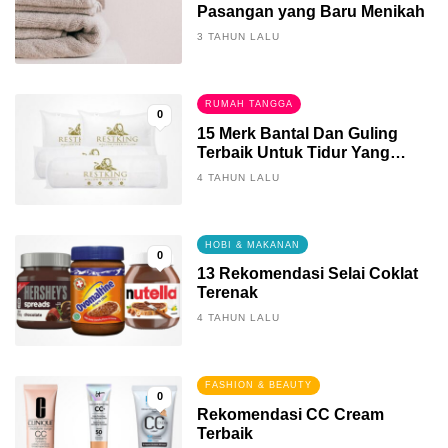
Pasangan yang Baru Menikah
3 TAHUN LALU
RUMAH TANGGA
0
15 Merk Bantal Dan Guling
Terbaik Untuk Tidur Yang
Berkualitas
4 TAHUN LALU
HOBI & MAKANAN
0
13 Rekomendasi Selai Coklat
Terenak
4 TAHUN LALU
FASHION & BEAUTY
0
Rekomendasi CC Cream
Terbaik