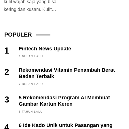
kulit wajah saja yang bisa
kering dan kusam. Kulit
tangan pun juga dapat
mengalami...
POPULER
1
Fintech News Update
3 BULAN LALU
2
Rekomendasi Vitamin Penambah Berat
Badan Terbaik
7 BULAN LALU
3
5 Rekomendasi Program AI Membuat
Gambar Kartun Keren
3 TAHUN LALU
4
6 Ide Kado Unik untuk Pasangan yang