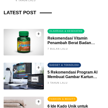
4 TAHUN LALU
Fintech News Update
LATEST POST
3 BULAN LALU
0
OLAHRAGA & KESEHATAN
0
Rekomendasi Vitamin
Penambah Berat Badan
Terbaik
7 BULAN LALU
GADGET & TEKNOLOGI
0
5 Rekomendasi Program AI
Membuat Gambar Kartun
Keren
3 TAHUN LALU
FASHION & BEAUTY
0
6 Ide Kado Unik untuk