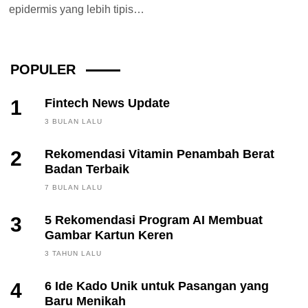
epidermis yang lebih tipis
dibandingkan dengan kulit
lainnya, karena itu bibir...
POPULER
1
Fintech News Update
3 BULAN LALU
2
Rekomendasi Vitamin Penambah Berat
Badan Terbaik
7 BULAN LALU
3
5 Rekomendasi Program AI Membuat
Gambar Kartun Keren
3 TAHUN LALU
4
6 Ide Kado Unik untuk Pasangan yang
Baru Menikah