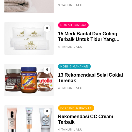
3 TAHUN LALU
RUMAH TANGGA
0
15 Merk Bantal Dan Guling
Terbaik Untuk Tidur Yang
Berkualitas
4 TAHUN LALU
HOBI & MAKANAN
0
13 Rekomendasi Selai Coklat
Terenak
4 TAHUN LALU
FASHION & BEAUTY
0
Rekomendasi CC Cream
Terbaik
4 TAHUN LALU