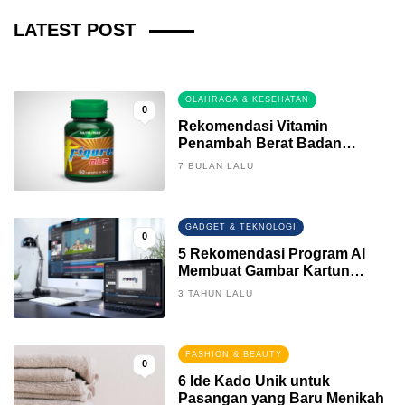
Fintech News Update
LATEST POST
3 BULAN LALU
0
OLAHRAGA & KESEHATAN
0
Rekomendasi Vitamin
Penambah Berat Badan
Terbaik
7 BULAN LALU
GADGET & TEKNOLOGI
0
5 Rekomendasi Program AI
Membuat Gambar Kartun
Keren
3 TAHUN LALU
FASHION & BEAUTY
0
6 Ide Kado Unik untuk
Pasangan yang Baru Menikah