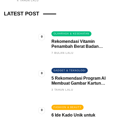
4 TAHUN LALU
Fintech News Update
LATEST POST
3 BULAN LALU
0
OLAHRAGA & KESEHATAN
0
Rekomendasi Vitamin
Penambah Berat Badan
Terbaik
7 BULAN LALU
GADGET & TEKNOLOGI
0
5 Rekomendasi Program AI
Membuat Gambar Kartun
Keren
3 TAHUN LALU
FASHION & BEAUTY
0
6 Ide Kado Unik untuk