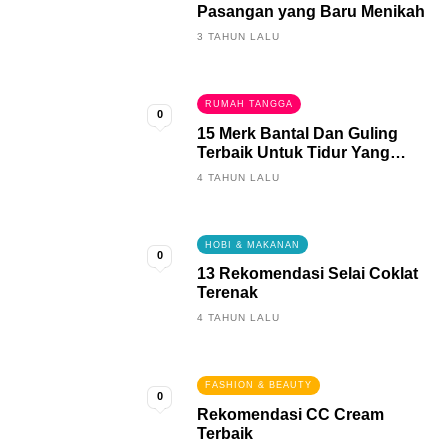
Pasangan yang Baru Menikah
3 TAHUN LALU
RUMAH TANGGA
0
15 Merk Bantal Dan Guling
Terbaik Untuk Tidur Yang
Berkualitas
4 TAHUN LALU
HOBI & MAKANAN
0
13 Rekomendasi Selai Coklat
Terenak
4 TAHUN LALU
FASHION & BEAUTY
0
Rekomendasi CC Cream
Terbaik