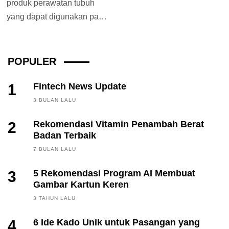
produk perawatan tubuh
yang dapat digunakan pada
kulit badan, dimana produk
satu ini dapat...
POPULER
1
Fintech News Update
3 BULAN LALU
2
Rekomendasi Vitamin Penambah Berat
Badan Terbaik
7 BULAN LALU
3
5 Rekomendasi Program AI Membuat
Gambar Kartun Keren
3 TAHUN LALU
4
6 Ide Kado Unik untuk Pasangan yang