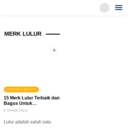
MERK LULUR
0
FASHION & BEAUTY
15 Merk Lulur Terbaik dan
Bagus Untuk
Membersihkan Serta
6 TAHUN LALU
Memutihkan Kulit
Lulur adalah salah satu