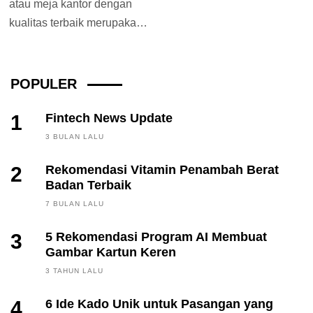
atau meja kantor dengan
kualitas terbaik merupakan
salah satu faktor untuk
meningkatkan kinerja
para...
POPULER
1
Fintech News Update
3 BULAN LALU
2
Rekomendasi Vitamin Penambah Berat
Badan Terbaik
7 BULAN LALU
3
5 Rekomendasi Program AI Membuat
Gambar Kartun Keren
3 TAHUN LALU
4
6 Ide Kado Unik untuk Pasangan yang