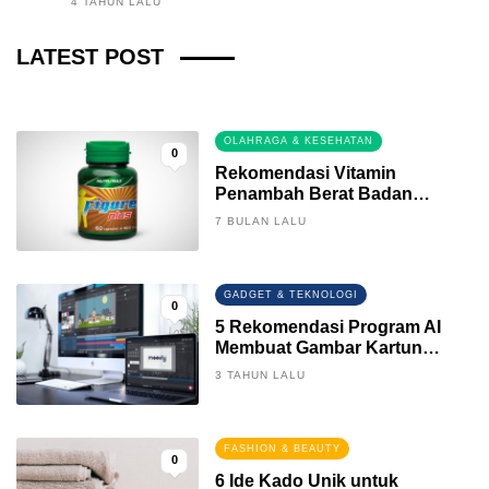
4 TAHUN LALU
Fintech News Update
LATEST POST
3 BULAN LALU
0
OLAHRAGA & KESEHATAN
0
Rekomendasi Vitamin
Penambah Berat Badan
Terbaik
7 BULAN LALU
GADGET & TEKNOLOGI
0
5 Rekomendasi Program AI
Membuat Gambar Kartun
Keren
3 TAHUN LALU
FASHION & BEAUTY
0
6 Ide Kado Unik untuk