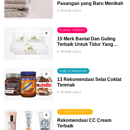
Pasangan yang Baru Menikah
3 TAHUN LALU
RUMAH TANGGA
0
15 Merk Bantal Dan Guling
Terbaik Untuk Tidur Yang
Berkualitas
4 TAHUN LALU
HOBI & MAKANAN
0
13 Rekomendasi Selai Coklat
Terenak
4 TAHUN LALU
FASHION & BEAUTY
0
Rekomendasi CC Cream
Terbaik