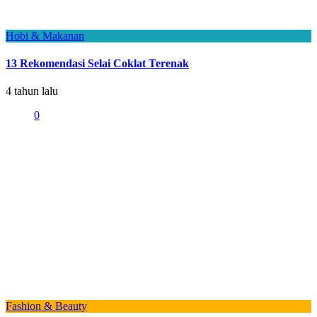
Hobi & Makanan
13 Rekomendasi Selai Coklat Terenak
4 tahun lalu
0
Fashion & Beauty